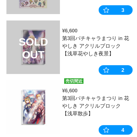
【12月中旬頃
SOLD
生産》第3回
OUT
り in 花やし
一Ver.ラン
カー【ランダ
※2025年11
¥550
【12月中旬頃
SOLD
生産》第3回
OUT
り in 花やし
ンダムホロ缶