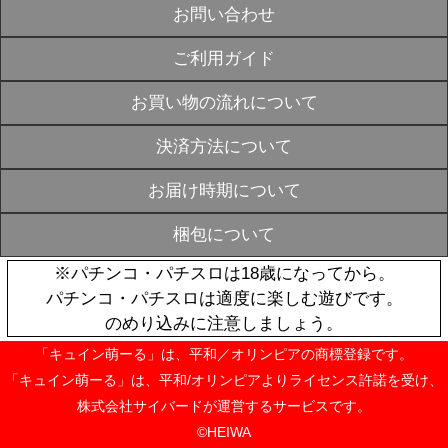
¥1,100
第3回パチキャラ
SOLD
やしき 描き下
OUT
ファイルセッ
¥6,600
第3回パチキャラ
SOLD
やしき アク
OUT
【浅草花やし