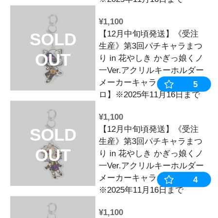
¥550
【12月中旬頃
SOLD
生産》第3回
OUT
り in 花やし
ンダムホロ缶
ーキャラ【ラ
※2025年11
¥1,100