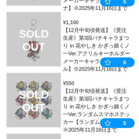
生産》第3回
OUT
り in 花やし
一Ver.アク
メーカーキャ
ゃん】※2025
で
¥1,100
【12月中旬頃
SOLD
生産》第3回
OUT
り in 花やし
一Ver.アク
メーカーキャ
ィ】※2025年