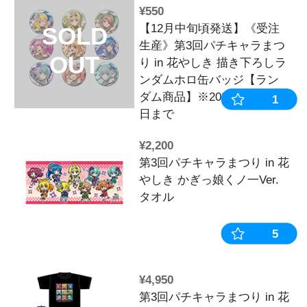
¥1,100
【12月中旬頃
SOLD
生産》第3回
OUT
り in 花やし
一Ver.アク
メーカーキャ
※2025年11
¥1,100
【12月中旬頃
SOLD
生産》第3回
OUT
り in 花やし