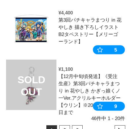
ダム商品】※20
日まで
¥2,200
第3回パチキャラ
やしき かぎっ娘
タオル
¥4,950
第3回パチキャラ