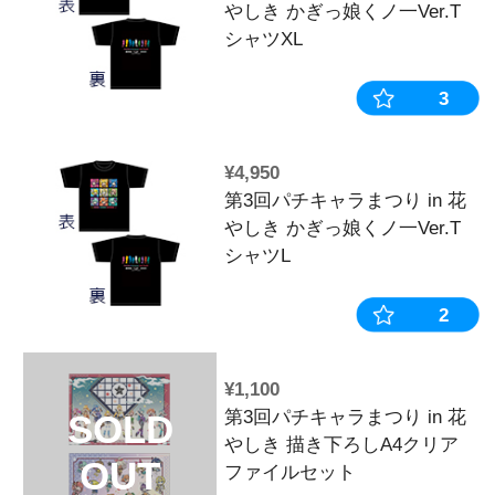
一Ver.アク
メーカーキャ
ナ】※2025年
¥1,100
【12月中旬頃
SOLD
生産》第3回
OUT
り in 花やし
一Ver.アク
メーカーキャ
ル】※2025年
¥550