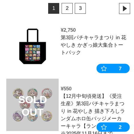
並び順：
売切商品表
表示数：
1
2
3
¥2,750
第3回パチキャラ
やしき かぎ
トバック