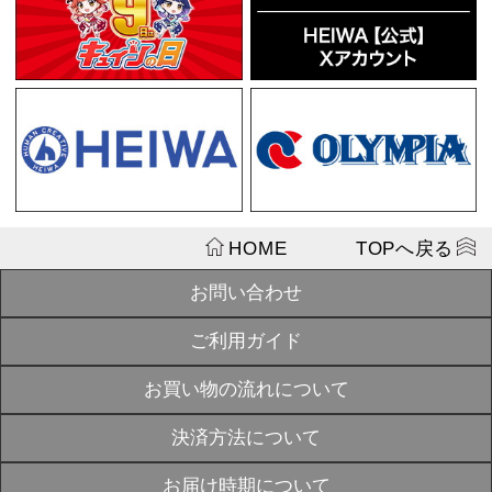
パチキャラまつ
き サイコロ
1
2
3