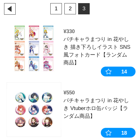
並び順：
売切商品表
表示数：
1
2
3
¥330
パチキャラまつ
き 描き下ろし
風フォトカー