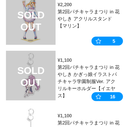
¥2,200
第2回パチキャラ
やしき アク
【ヨシモト】
¥2,200
第2回パチキャラ
やしき アク
【めぐる】