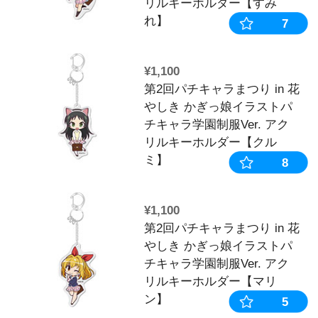
第2回パチキャラ
やしき アク
【クルミ】
¥2,200
第2回パチキャラ
SOLD
やしき アク
OUT
【マリン】