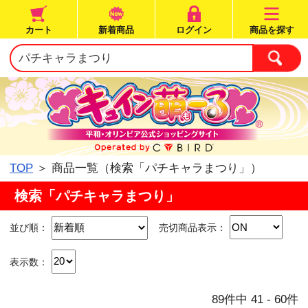
カート
新着商品
ログイン
TOP
＞ 商品一覧（検索「パチキャラ
検索「パチキャラまつり」