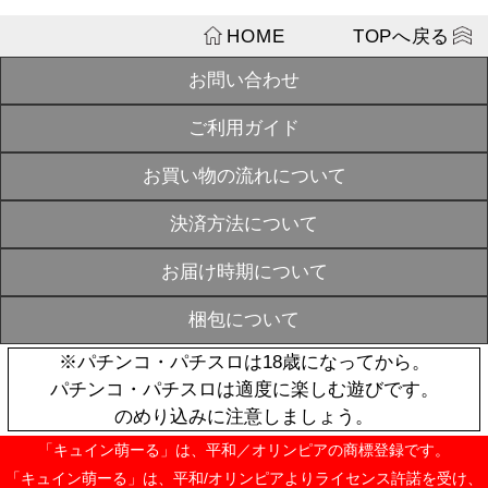
SOLD
¥3,300
OUT
パチンコ戦国
原 オリジナ
SOLD
ラック【通常
OUT
¥3,850