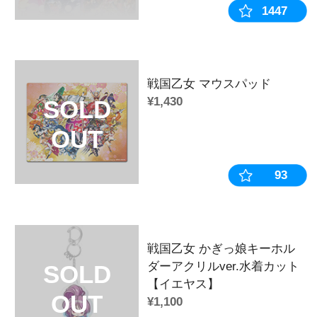
ト【ヒデアキ】
戦国乙女かぎっ娘キーホルダーアクリル
ト【ムサシ】
戦国乙女かぎっ娘キーホルダーアクリル
ト【カシン】
◆商品カテゴリー
カテゴリ：
キーホルダー
作品：
戦国乙女
キャラクター：
今川ヨシモト
販売時期・イベント：
2022年