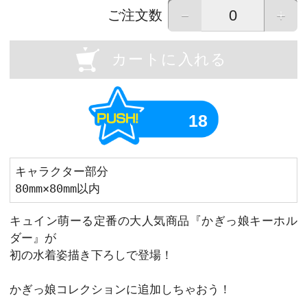
OU
Previous
画像はイメージです。実際の商品と異なる場
画像をタップすると拡大して表示すること
－
ご注文数