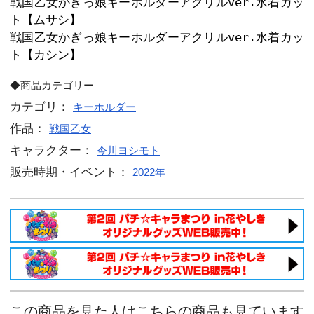
戦国乙女かぎっ娘キーホルダーアクリル
ト【イエヤス】
戦国乙女かぎっ娘キーホルダーアクリル
ト【シンゲン】
戦国乙女かぎっ娘キーホルダーアクリル
ト【マサムネ】
戦国乙女かぎっ娘キーホルダーアクリル
ト【ノブナガ】
戦国乙女かぎっ娘キーホルダーアクリル
ト【ミツヒデ】
戦国乙女かぎっ娘キーホルダーアクリル
ト【ソウリン】