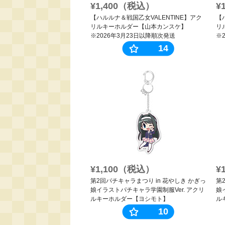
¥1,400（税込）
¥
【ハルルナ＆戦国乙女VALENTINE】アク
【
リルキーホルダー【山本カンスケ】
リ
※2026年3月23日以降順次発送
※
14
¥1,100（税込）
¥
第2回パチキャラまつり in 花やしき かぎっ
第
娘イラストパチキャラ学園制服Ver. アクリ
娘
ルキーホルダー【ヨシモト】
ル
10