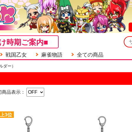
け時期ご案内■
戦国乙女
麻雀物語
全ての商品
ルダー）
切商品表示：
上3位