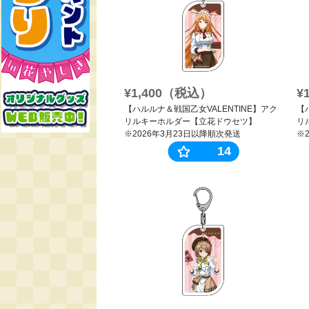
¥1,400（税込）
¥
【ハルルナ＆戦国乙女VALENTINE】アク
【
リルキーホルダー【立花ドウセツ】
リ
※2026年3月23日以降順次発送
※
14