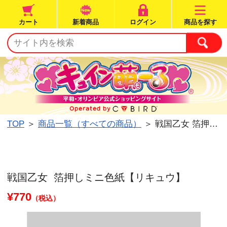
カート
新着商品
ログイン
TOP
＞
商品一覧（すべての商品）
＞ 戦国乙