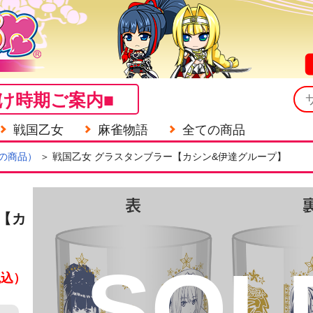
け時期ご案内■
戦国乙女
麻雀物語
全ての商品
の商品）
＞ 戦国乙女 グラスタンブラー【カシン&伊達グループ】
【カ
SOL
税込）