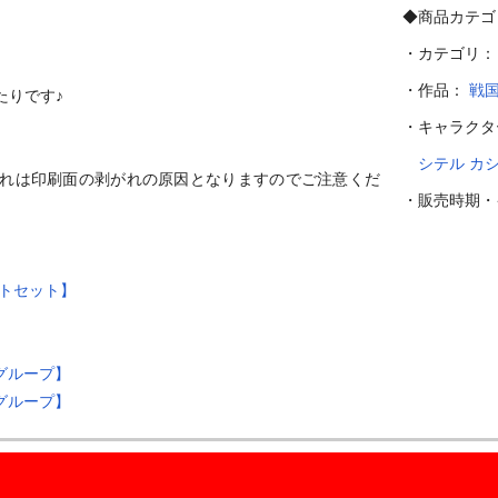
◆商品カテゴ
・カテゴリ
・作品：
戦
りです♪

・キャラク
シテル
カ
れは印刷面の剥がれの原因となりますのでご注意くだ
・販売時期
ートセット】
グループ】
グループ】