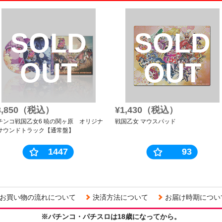
SOLD
SOLD
OUT
OUT
3,850（税込）
¥1,430（税込）
チンコ戦国乙女6 暁の関ヶ原 オリジナ
戦国乙女 マウスパッド
サウンドトラック【通常盤】
1447
93
お買い物の流れについて
決済方法について
お届け時期につい
※パチンコ・パチスロは18歳になってから。