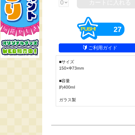
カートに入れる
27
ご利用ガイド
■サイズ

150×Φ73mm

■容量

約400ml

ガラス製