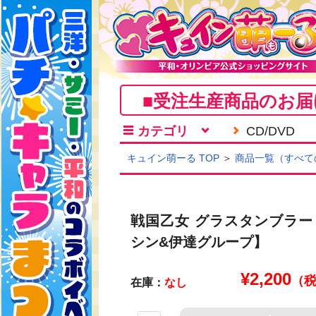
■受注生産商品のお届
カテゴリ
CD/DVD
キュイン萌ーる TOP
＞
商品一覧（すべて
戦国乙女 グラスタンブラー
シン&伊達グループ】
¥
2,200
（
在庫：
なし