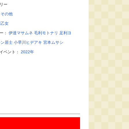
リー
：
その他
国乙女
ター：
伊達マサムネ
毛利モトナリ
足利ヨ
シン居士
小早川ヒデアキ
宮本ムサシ
・イベント：
2022年