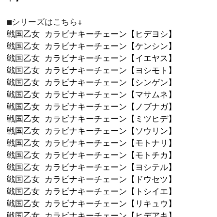
カートに入れ
6
本体サイズ

85mm×40mm　5mm厚
戦国乙女グッズにカラビナが新登場！

カッコ良くてカワイイ表情を集めました
カバンや鍵に付けて持ち歩こう♪
