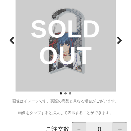
戦国乙女 カラビナキーチェーン
¥990
（税込）
D
SOL
Previous