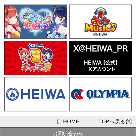
戦国乙女アレ
「零式 TYPE
SOLD
¥3,300
OUT
パチンコ戦国