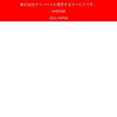
「海物語」×
ラボグッズセ
SOLD
ン萌ーるVer.
OUT
¥8,800