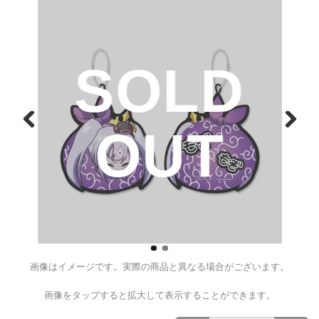
戦国乙女 風呂敷保留クッショ
【ヒデアキ(カシン化)】
¥990
（税込）
D
SOL