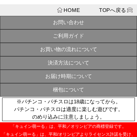
SOLD
ン】
OUT
¥990
P戦国乙女 LE
オリジナルサ
SOLD
ク【初回限定
OUT
¥4,400