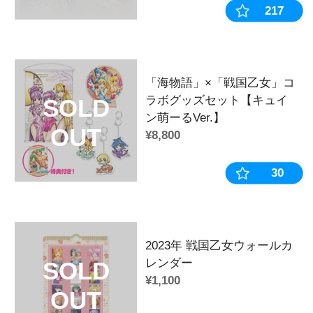
ウ】
戦国乙女 風呂敷保留クッションキー
キ】
戦国乙女 風呂敷保留クッションキー
リ】
◆商品カテゴリー
カテゴリ：
キーホルダー
作品：
戦国乙女
キャラクター：
小早川ヒデアキ
販売時期・イベント：
2023年