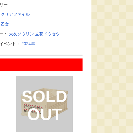
リー
：
クリアファイル
国乙女
ター：
大友ソウリン
立花ドウセツ
・イベント：
2024年
SOLD
OUT