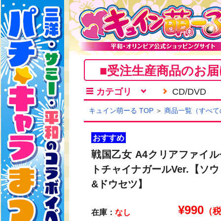
■受注生産商品のお届
カテゴリ
CD/DVD
キュイン萌ーる TOP
＞
商品一覧（すべて
おすすめ
戦国乙女 A4クリアファイル
トチャイナガールVer.【ソ
&ドウセツ】
¥
990
（
在庫：
なし