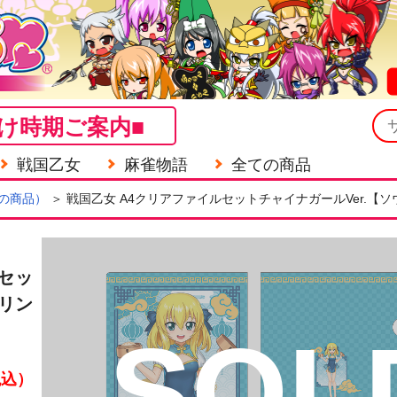
け時期ご案内■
戦国乙女
麻雀物語
全ての商品
の商品）
＞ 戦国乙女 A4クリアファイルセットチャイナガールVer.【
セッ
ウリン
SOL
税込）