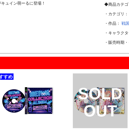
がキュイン萌ーるに登場！

◆商品カテゴ
・カテゴリ
・作品：
戦
・キャラク
・販売時期
すすめ
SOLD
OUT