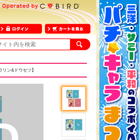
ソウリン&ドウセツ】
D