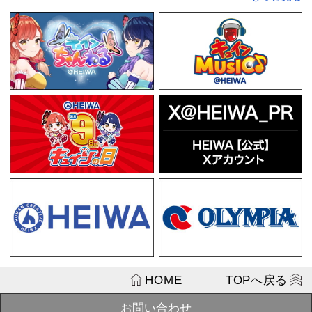
OUT
¥2,200
戦国乙女 ア
チャイナガール
SOLD
ン】
OUT
¥2,200