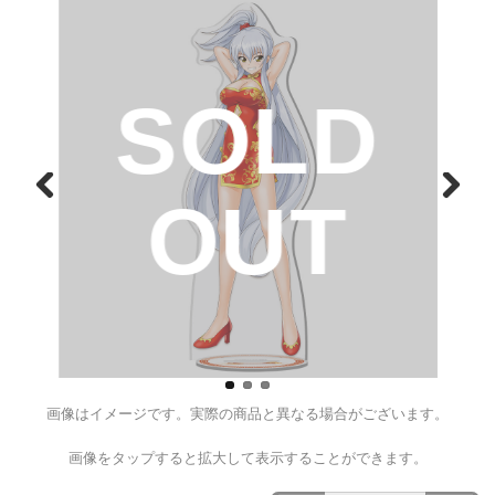
戦国乙女 アクリルスタンドチ
Ver.【シンゲン】
¥2,200
（税込）
D
SOL