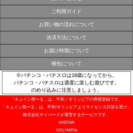
戦国乙女 折
ナBOX Mサ
SOLD
アタック】
OUT
¥3,520