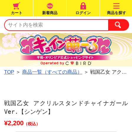
カート
新着商品
ログイン
TOP
＞
商品一覧（すべての商品）
＞ 戦国乙女 ア