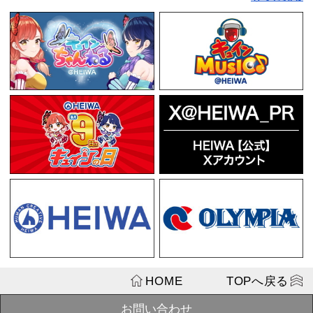
OUT
戦国乙女 ア
チャイナガール
SOLD
ン】
OUT
¥2,200