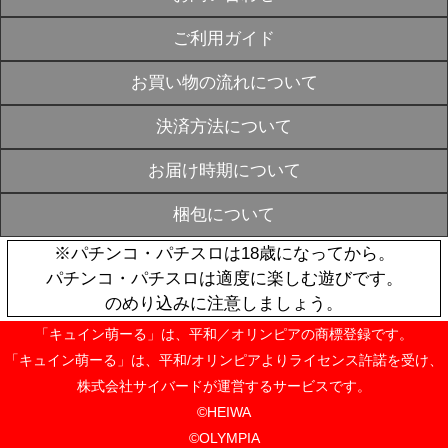
戦国乙女 ア
チャイナガール
SOLD
ケ】
OUT
¥2,200