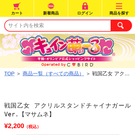
カート
新着商品
ログイン
TOP
＞
商品一覧（すべての商品）
＞ 戦国乙女 ア