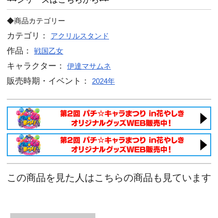
カートに入れ
15
キャラクター部分

190mm×90mm以内
大人気商品アクリルスタンドに、描き
ガールVer.シリーズが登場！
