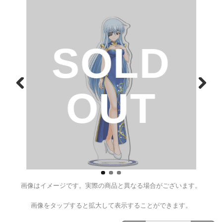
戦国乙女 アクリルスタンドチ
Ver.【マサムネ】
¥2,200
（税込）
D
SOL