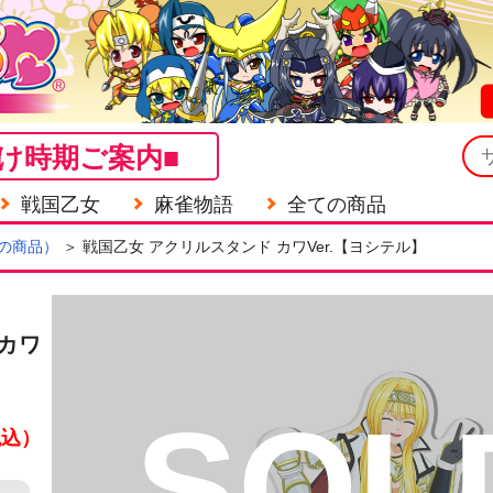
け時期ご案内■
戦国乙女
麻雀物語
全ての商品
の商品）
＞ 戦国乙女 アクリルスタンド カワVer.【ヨシテル】
カワ
SOL
税込）