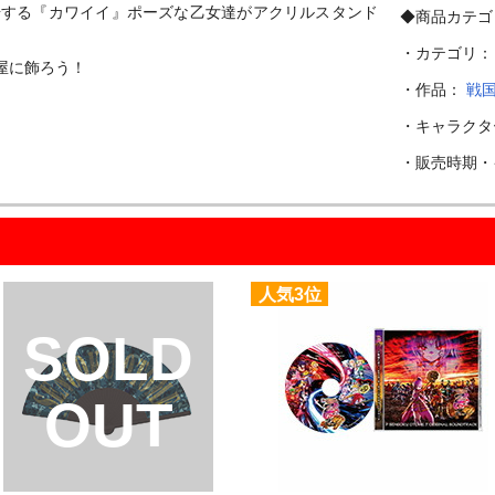
場する『カワイイ』ポーズな乙女達がアクリルスタンド
◆商品カテゴ
・カテゴリ
に飾ろう！

・作品：
戦
・キャラク
・販売時期
人気3位
SOLD
OUT