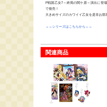
P戦国乙女7～終焉の関ケ原～演出に登
で発売！

大きめサイズのカワイイ乙女を是非お部屋
→→シリーズはこちらから←←
関連商品