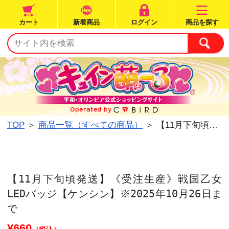
カート
新着商品
ログイン
TOP
＞
商品一覧（すべての商品）
＞ 【11月下旬頃発送】《