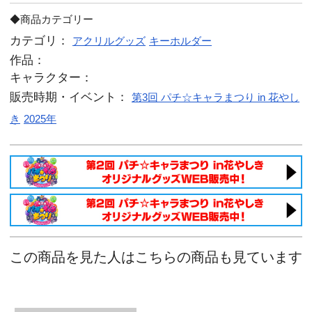
【お届け時期】12月中旬頃発送

　※ご要望多数の場合、お届け時期を
させて頂く場合がございます。

　予めご了承ください。

　※商品製造の都合上、後日購入の商
合がございます。

【購入期間】11月16日(日)23:59まで

■本商品は「第3回 パチキャラまつり 
にて販売を行った商品です。■

平和＆オリンピア公式物販サイト「キュ
サミー公式グッズショップ「サミー商店ON