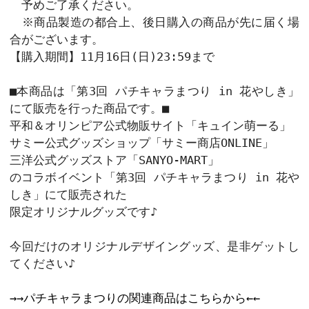
－
ご注文数
カートに入れ
1
キャラクター部分

80mm×80mm以内