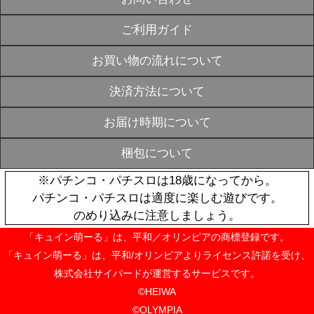
生産》第3回
SOLD
り in 花や
OUT
一Ver.アク
メーカーキャ
ロ】※2025年
¥1,100
【12月中旬
生産》第3回
SOLD
り in 花や
OUT
一Ver.アク