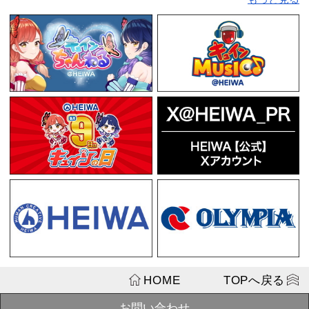
【12月中旬
生産》第3回
SOLD
り in 花や
OUT
一Ver.アク
メーカーキャ
ン】※2025年
¥1,100
【12月中旬