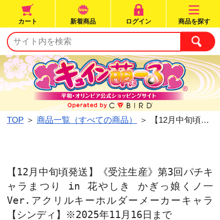
カート
新着商品
ログイン
TOP
＞
商品一覧（すべての商品）
＞ 【12月中旬頃発送】《受注生産》第3回パ