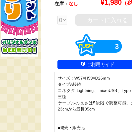
¥
1,980
（
在庫：
なし
カートに入れる
3
ご利用ガイド
サイズ：W57×H59×D26mm

タイプA接続

コネクタ:Lightning、microUSB、Type
三種

ケーブルの長さは5段階で調整可能。
23cmから最長95cm

■発売・販売元
