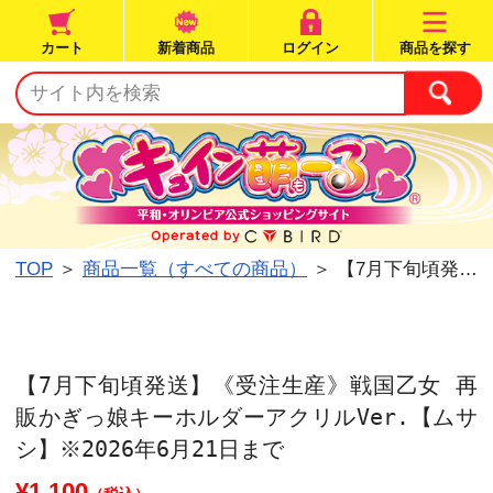
カート
新着商品
ログイン
TOP
＞
商品一覧（すべての商品）
＞ 【7月下旬頃発送】《受注生