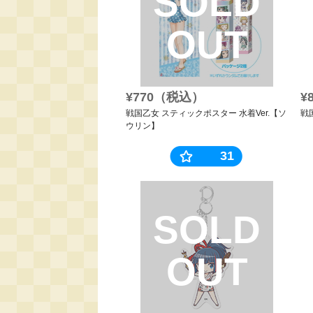
SOLD
OUT
¥770（税込）
¥
戦国乙女 スティックポスター 水着Ver.【ソ
戦
ウリン】
31
SOLD
OUT