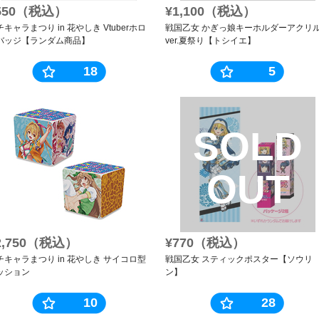
550（税込）
¥1,100（税込）
キャラまつり in 花やしき Vtuberホロ
戦国乙女 かぎっ娘キーホルダーアクリ
バッジ【ランダム商品】
ver.夏祭り【トシイエ】
18
5
SOLD
OUT
2,750（税込）
¥770（税込）
チキャラまつり in 花やしき サイコロ型
戦国乙女 スティックポスター【ソウリ
ッション
ン】
10
28