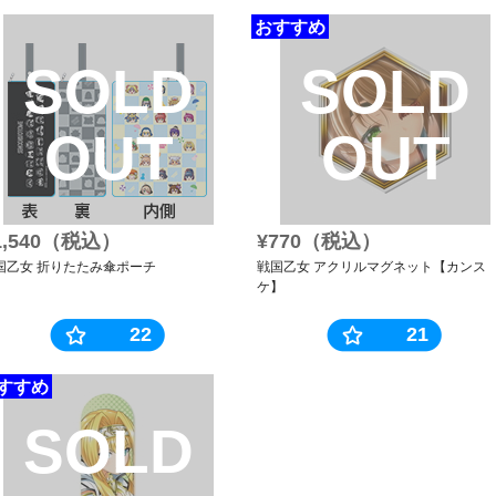
おすすめ
SOLD
SOLD
OUT
OUT
1,540（税込）
¥770（税込）
国乙女 折りたたみ傘ポーチ
戦国乙女 アクリルマグネット【カンス
ケ】
22
21
すすめ
SOLD