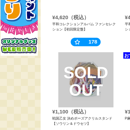
¥4,620（税込）
¥
平和コレクションアルバム ファンセレク
平
ション【初回限定盤】
シ
178
お
SOLD
OUT
¥1,100（税込）
¥
戦国乙女 決めポーズアクリルスタンド
P
【ソウリン＆ドウセツ】