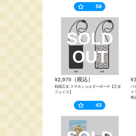
58
SOLD
OUT
¥2,970（税込）
¥
戦国乙女 スマホショルダーポーチ【乙女
パ
フェイス】
イ
商
43