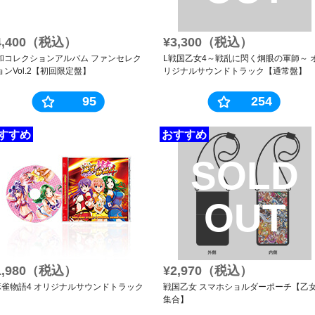
4,400（税込）
¥3,300（税込）
和コレクションアルバム ファンセレク
L戦国乙女4～戦乱に閃く炯眼の軍師～ 
ョンVol.2【初回限定盤】
リジナルサウンドトラック【通常盤】
95
254
すすめ
おすすめ
SOLD
OUT
1,980（税込）
¥2,970（税込）
麻雀物語4 オリジナルサウンドトラック
戦国乙女 スマホショルダーポーチ【乙
集合】