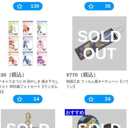
139
35
SOLD
OUT
330（税込）
¥770（税込）
チキャラまつり in 花やしき 描き下ろし
戦国乙女 フィルム風キーチェーン【ソ
ラスト SNS風フォトカード【ランダム
リン】
品】
14
24
おすすめ