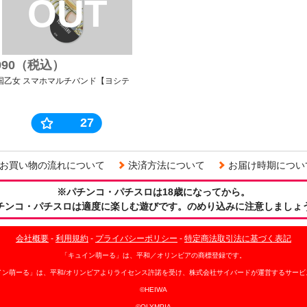
OUT
990（税込）
国乙女 スマホマルチバンド【ヨシテ
】
27
お買い物の流れについて
決済方法について
お届け時期につい
※パチンコ・パチスロは18歳になってから。
チンコ・パチスロは適度に楽しむ遊びです。のめり込みに注意しましょ
会社概要
-
利用規約
-
プライバシーポリシー
-
特定商法取引法に基づく表記
「キュイン萌ーる」は、平和／オリンピアの商標登録です。
イン萌ーる」は、平和/オリンピアよりライセンス許諾を受け、株式会社サイバードが運営するサービ
©HEIWA
©OLYMPIA