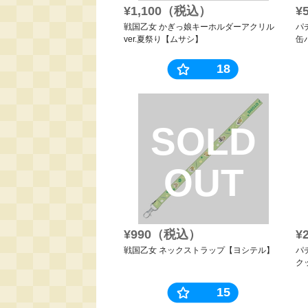
¥1,100（税込）
¥
戦国乙女 かぎっ娘キーホルダーアクリル
パチ
ver.夏祭り【ムサシ】
缶
18
SOLD
OUT
¥990（税込）
¥
戦国乙女 ネックストラップ【ヨシテル】
パ
ク
15