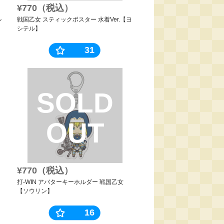
¥770（税込）
ル
戦国乙女 スティックポスター 水着Ver.【ヨ
シテル】
31
SOLD
OUT
¥770（税込）
打-WIN アバターキーホルダー 戦国乙女
【ソウリン】
16