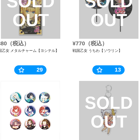
SOLD
SOLD
OUT
OUT
880（税込）
¥770（税込）
国乙女 メタルチャーム【ヨシテル】
戦国乙女 うちわ【ソウリン】
29
13
SOLD
OUT