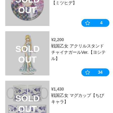
OUT
¥2,090
戦国乙女 ア
SOLD
カワVer.【ノ
OUT
おすすめ