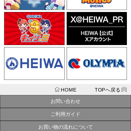
¥1,100
戦国乙女 決
SOLD
ルスタンド【
OUT
シテル】
¥4,400
戦国乙女 ブ
SOLD