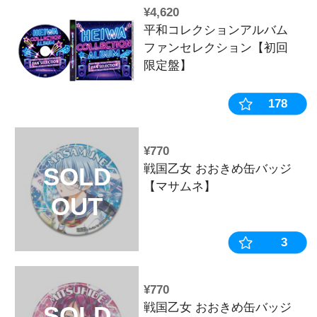
¥770
戦国乙女 お
SOLD
【ヨシモト】
OUT
¥13,090
戦国乙女 お
SOLD
【コンプリー