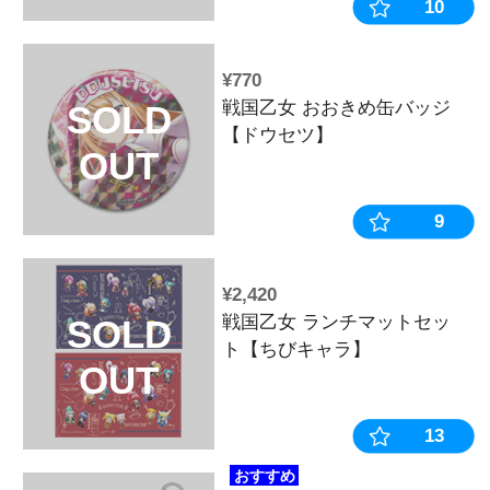
OUT
¥2,200
戦国乙女 ア
SOLD
チャイナガール
OUT
ケ】