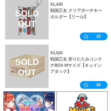
¥4,180
ハルルナヴォ
SOLD
ションVol.2
OUT
き】
¥2,200
戦国乙女 ア
SOLD
バニーガールV
OUT
ネ】