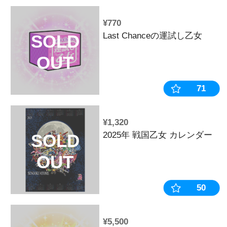
OUT
¥2,200
戦国乙女 ア
SOLD
チャイナガール
OUT
ガ】