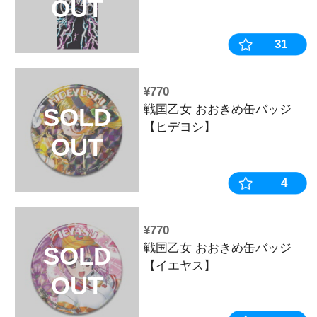
¥1,430
戦国乙女 マ
SOLD
キャラ】
OUT
¥605
戦国乙女 お
SOLD
ブナガ】