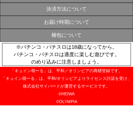
女フェイス】
OUT
¥2,200
戦国乙女 フ
SOLD
【イルミロゴ
OUT