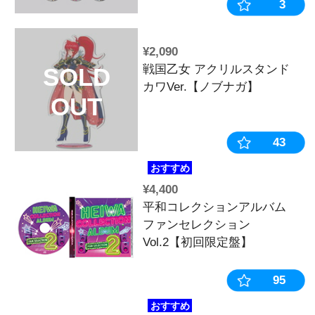
【ヨシテル】
OUT
¥3,960
戦国乙女 ２W
SOLD
OUT