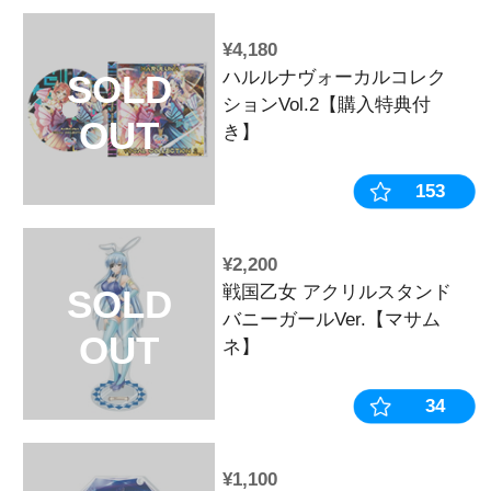
¥770
戦国乙女 お
SOLD
【マサムネ】
OUT
¥770
戦国乙女 お
SOLD