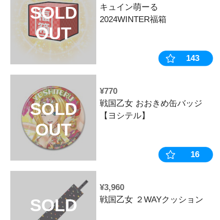
¥770
Last Chan
SOLD
OUT
¥1,320
2025年 戦国
SOLD
OUT