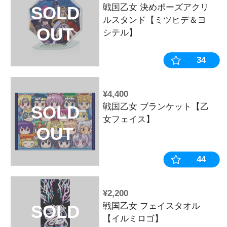
【ミツヒデ】
OUT
¥2,200
戦国乙女 ア
SOLD
チャイナガール
OUT
ル】