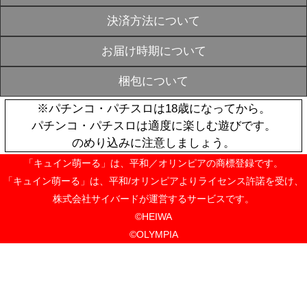
ノトーン】
OUT
¥3,960
戦国乙女 ２W
SOLD
OUT