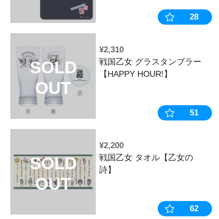
¥770
Last Chan
SOLD
OUT
¥1,320
2025年 戦国
SOLD
OUT