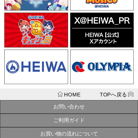
¥4,180
ハルルナヴォ
SOLD
ションVol.2
OUT
き】
¥2,750
戦国乙女 ト
SOLD