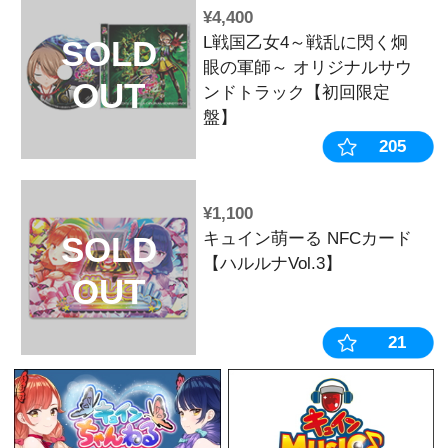
¥2,200
P戦国乙女7
～ オリジナ
ック【通常盤
¥2,090
戦国乙女 総
SOLD
【ネイビー】
OUT