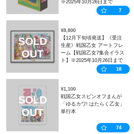
¥2,420
【12月上旬～
SOLD
《受注生産》
OUT
出マッチ箱【
※2025年10
¥8,800
【12月下旬頃
SOLD
生産》戦国乙
ーム【戦国乙