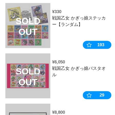
OUT
ト】※2025年
¥1,100
戦国乙女スピ
SOLD
「ゆるカワ! 
OUT
単行本