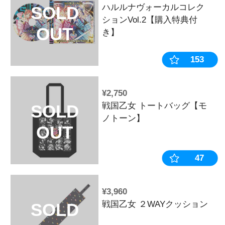
女フェイス】
OUT
おすすめ
¥4,620
平和コレクシ
ファンセレク
限定盤】