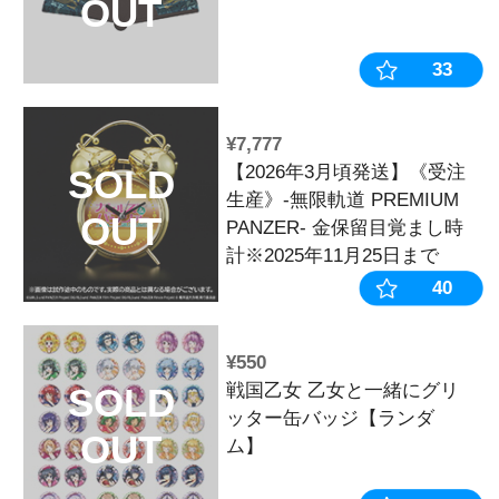
¥8,800
【12月下旬頃
SOLD
生産》戦国乙
OUT
ーム【萌えカ
軍】※2025年
¥4,400
キュイン萌ー
SOLD