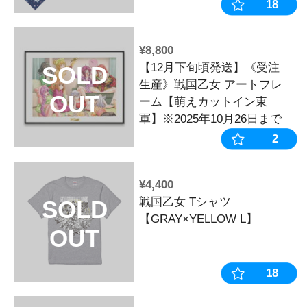
OUT
¥2,200
戦国乙女 タ
SOLD
詩】
OUT
売上3位