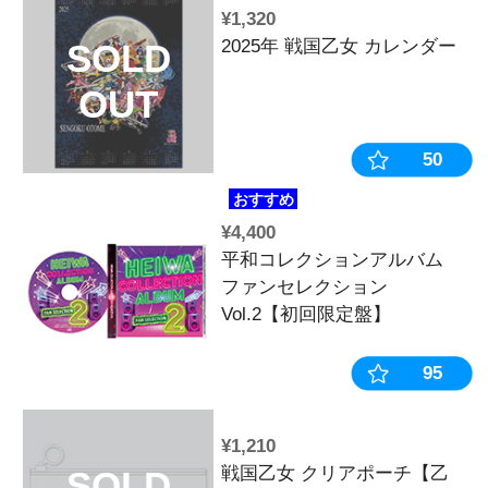
¥7,777
【2026年3
SOLD
生産》-無限軌道
OUT
PANZER- 
計※2025年1
¥550
戦国乙女 乙
SOLD
ッター缶バッ
ム】