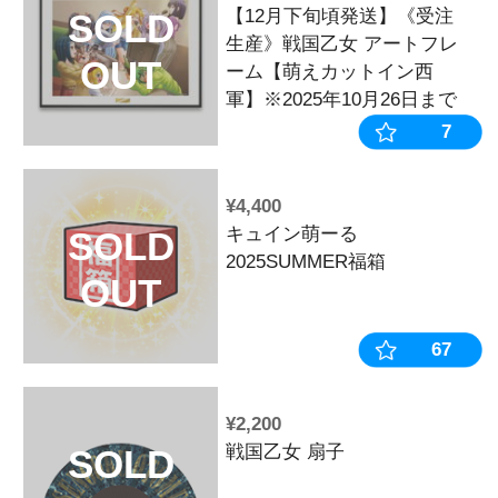
¥330
戦国乙女 か
SOLD
ー【ランダム
OUT
¥6,050
戦国乙女 か
SOLD
ル
OUT