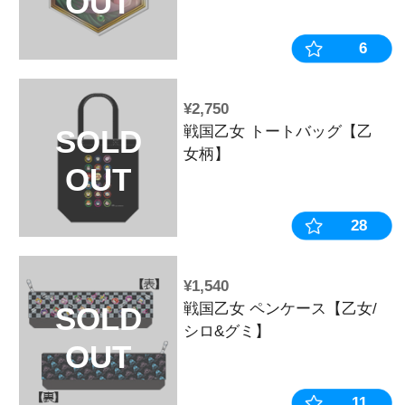
OUT
¥14,630
戦国乙女 ア
SOLD
ト【コンプリ
OUT