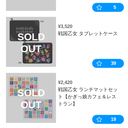
¥770
戦国乙女 お
SOLD
【モトチカ】
OUT
¥12,320
打-WIN ア
SOLD
ー 戦国乙女