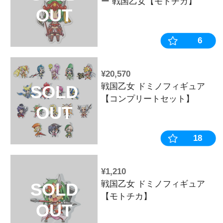
戦国乙女 コ
SOLD
女/シロ&グミ
OUT
¥10,010
戦国乙女 お
SOLD
【コンプリー
OUT