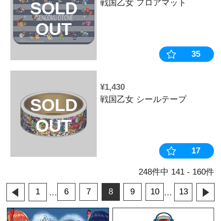
¥20,570
戦国乙女 ド
SOLD
【コンプリー
OUT
¥1,210
戦国乙女 ド
SOLD
【モトチカ】
OUT