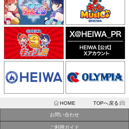
¥3,520
戦国乙女 タ
SOLD
OUT
¥2,420