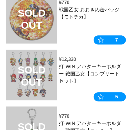
¥1,540
戦国乙女 ペン
SOLD
シロ&グミ】
OUT
¥1,045