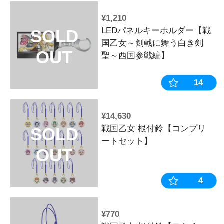
並び順：
売切商品表
248
1
6
7
8
9
1
…
¥1,210
LEDパネルキ
SOLD
国乙女～剣戟
OUT
聖～西国参戦