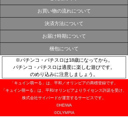
戦国乙女 ラ
SOLD
ト【かぎっ娘
OUT
トラン】
¥27,720
戦国乙女 かぎっ
SOLD
マウスパッド
OUT
トセット】