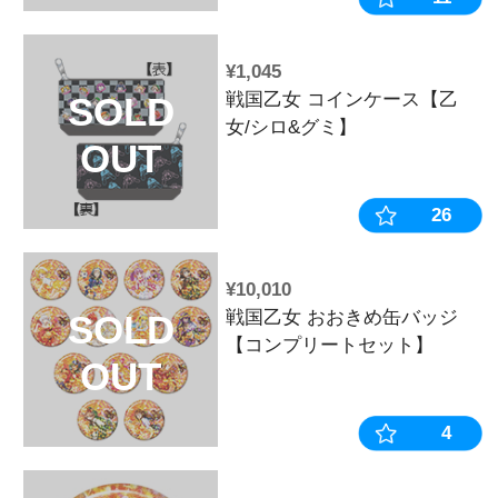
¥770
戦国乙女 ア
SOLD
ト【モトチカ
OUT
¥2,750
戦国乙女 ト
SOLD
女柄】
OUT