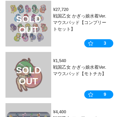
OUT
セット】
¥770
打-WIN ア
SOLD
ー 戦国乙女
OUT