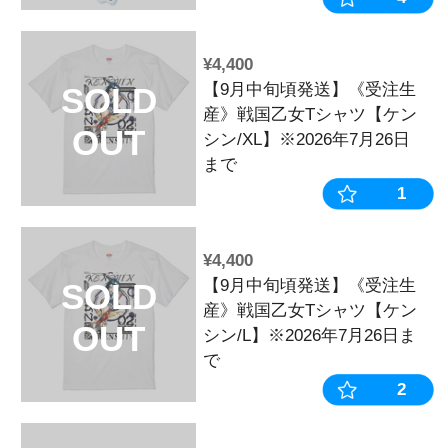
¥9,900
【10月中旬頃
SOLD
生産》戦国乙
OUT
ーム【P戦国乙女
BATTLE/集合
年7月26日ま
¥23,100
【9月中旬頃
SOLD
産》戦国乙女
OUT
ホルダー水着V
ートセット】※2