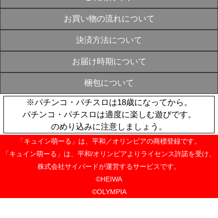
【6中旬～6月
SOLD
《受注生産》
OUT
ケース【萌え
軍】※2026年
¥39,600
【6中旬～6月
SOLD
《受注生産》戦
OUT
ケーブル【コ
ット】※2026