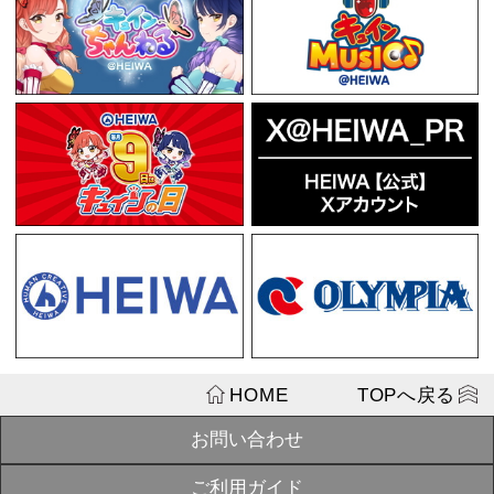
¥1,100
戦国乙女 再
SOLD
ホルダーアクリ
OUT
シン】
¥2,750