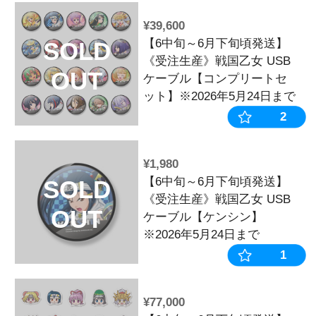
OUT
キーホルダーア
【コンプリー
※2026年6月
¥1,100
【7月下旬頃
SOLD
産》戦国乙女
OUT
キーホルダーア
【ケンシン】※2
日まで