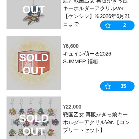
【9月中旬頃
SOLD
産》戦国乙女
OUT
シン/XL】※20
まで
¥4,400
【9月中旬頃
SOLD
産》戦国乙女
OUT
シン/L】※20
で