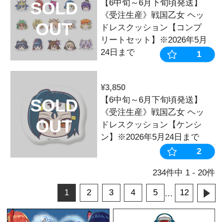
¥6,600
キュイン萌ーる
SOLD
SUMMER 福
OUT
¥22,000
戦国乙女 再
SOLD
ホルダーアクリ
OUT
プリートセッ