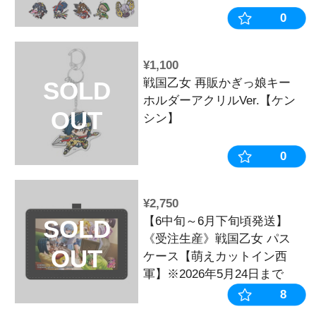
¥7,700
【9月中旬頃
SOLD
産》戦国乙女
OUT
リルプレート
4】※2026年
¥22,000
【7月下旬頃
SOLD
産》戦国乙女