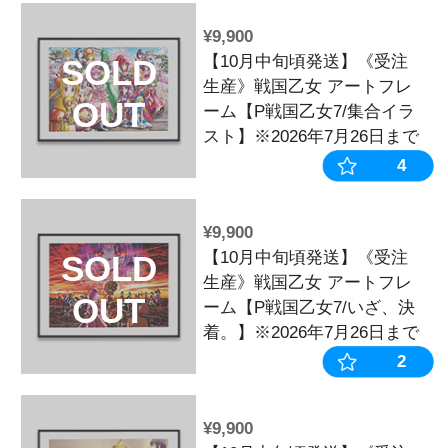
並び順：
売切商品表
1
2
3
4
¥9,900
【10月中旬頃
SOLD
生産》戦国乙
OUT
ーム【P戦国乙
スト】※2026