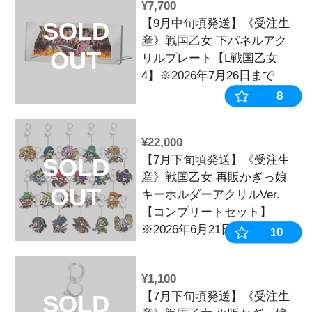
日まで
¥1,100
【9月中旬頃
SOLD
産》戦国乙女
OUT
ホルダー水着V
ン】※2026年
¥4,400