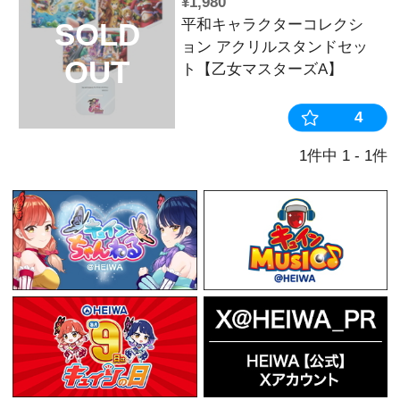
並び順：
売切商品表
¥1,980
平和キャラク
SOLD
ョン アクリ
OUT
ト【乙女マス