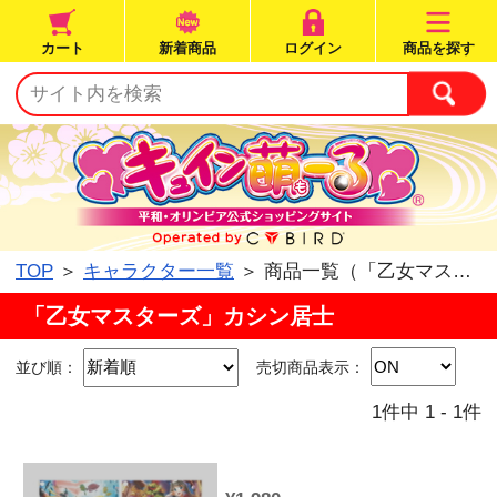
カート
新着商品
ログイン
TOP
＞
キャラクター一覧
＞ 商品一覧（「乙女マ
「乙女マスターズ」カシン居士