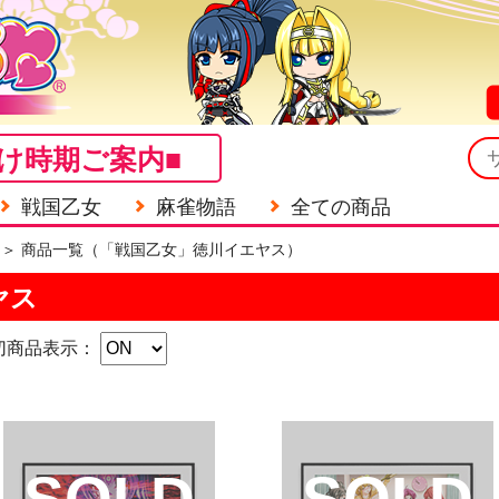
け時期ご案内■
戦国乙女
麻雀物語
全ての商品
＞ 商品一覧（「戦国乙女」徳川イエヤス）
ヤス
切商品表示：
SOLD
SOLD