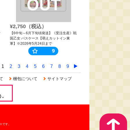
OUT
¥2,750（税込）
ク
【6中旬～6月下旬頃発送】《受注生産》戦
国乙女 パスケース【萌えカットイン東
軍】※2026年5月24日まで
9
1
2
3
4
5
6
7
8
9
て
梱包について
サイトマップ
う。
スです。