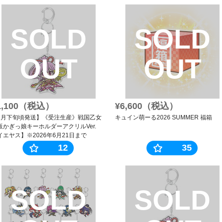
SOLD
SOLD
OUT
OUT
1,100（税込）
¥6,600（税込）
7月下旬頃発送】《受注生産》戦国乙女
キュイン萌ーる2026 SUMMER 福箱
販かぎっ娘キーホルダーアクリルVer.
イエヤス】※2026年6月21日まで
12
35
SOLD
SOLD