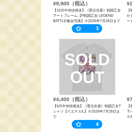
¥9,900（税込）
¥
【10月中旬頃発送】《受注生産》戦国乙女
【
アートフレーム【P戦国乙女 LEGEND
か
BATTLE/集合写真】※2026年7月26日まで
ー
3
SOLD
OUT
¥4,400（税込）
¥
【9月中旬頃発送】《受注生産》戦国乙女T
【
シャツ【イエヤス/L】※2026年7月26日ま
下
で
※
4