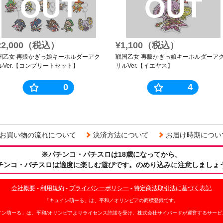
OUT
OUT
22,000（税込）
¥1,100（税込）
国乙女 再販かぎっ娘キーホルダーアク
戦国乙女 再販かぎっ娘キーホルダーア
ルVer.【コンプリートセット】
リルVer.【イエヤス】
0
4
お買い物の流れについて
決済方法について
お届け時期につい
※パチンコ・パチスロは18歳になってから。
チンコ・パチスロは適度に楽しむ遊びです。のめり込みに注意しましょ
会社概要
-
利用規約
-
プライバシーポリシー
-
特定商法取引法に基づく表記
「キュイン萌ーる」は、平和／オリンピアの商標登録です。
イン萌ーる」は、平和/オリンピアよりライセンス許諾を受け、株式会社サイバードが運営するサービ