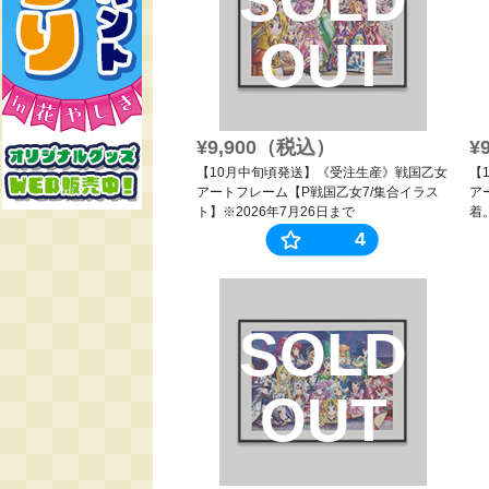
OUT
¥9,900（税込）
¥
【10月中旬頃発送】《受注生産》戦国乙女
【
アートフレーム【P戦国乙女7/集合イラス
ア
ト】※2026年7月26日まで
着
4
SOLD
OUT