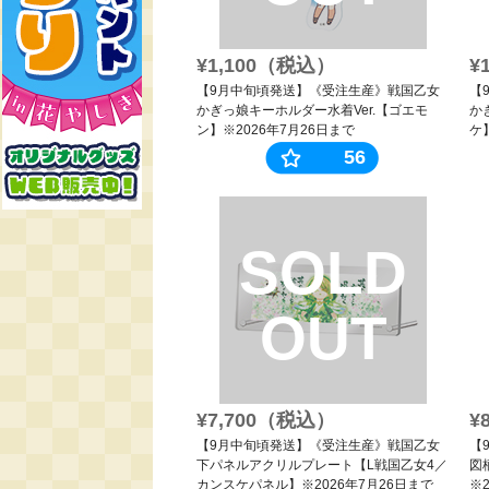
¥1,100（税込）
¥
【9月中旬頃発送】《受注生産》戦国乙女
【
かぎっ娘キーホルダー水着Ver.【ゴエモ
か
ン】※2026年7月26日まで
ケ
56
SOLD
OUT
¥7,700（税込）
¥
【9月中旬頃発送】《受注生産》戦国乙女
【
下パネルアクリルプレート【L戦国乙女4／
図
カンスケパネル】※2026年7月26日まで
※