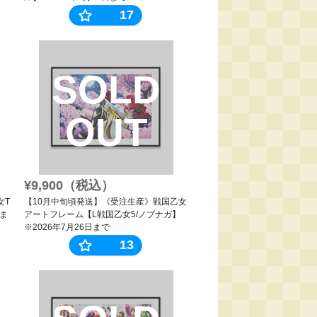
17
SOLD
OUT
¥9,900（税込）
女T
【10月中旬頃発送】《受注生産》戦国乙女
日ま
アートフレーム【L戦国乙女5/ノブナガ】
※2026年7月26日まで
13