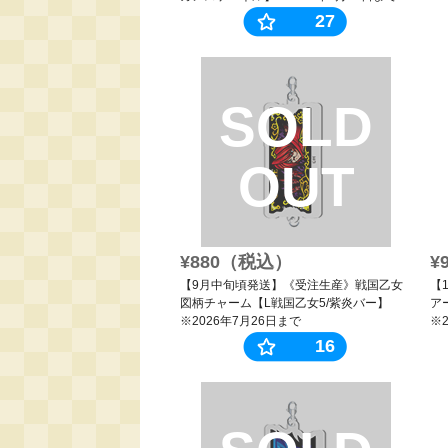
27
SOLD
OUT
¥880（税込）
¥
【9月中旬頃発送】《受注生産》戦国乙女
【
図柄チャーム【L戦国乙女5/紫炎バー】
ア
※2026年7月26日まで
※
16