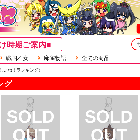
け時期ご案内■
戦国乙女
麻雀物語
全ての商品
しいね！ランキング）
ング
SOLD
SOLD
OUT
OUT