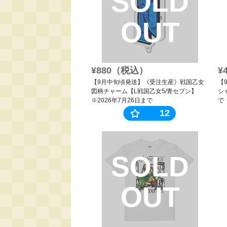
SOLD
OUT
¥880（税込）
¥
【9月中旬頃発送】《受注生産》戦国乙女
【
図柄チャーム【L戦国乙女5/青セブン】
シ
※2026年7月26日まで
で
12
SOLD
OUT