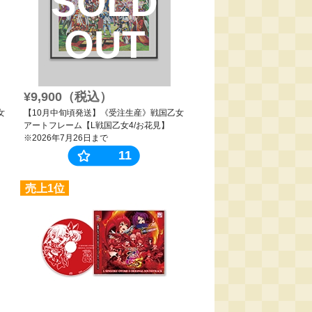
SOLD
OUT
¥9,900（税込）
女
【10月中旬頃発送】《受注生産》戦国乙女
アートフレーム【L戦国乙女4/お花見】
※2026年7月26日まで
11
売上1位