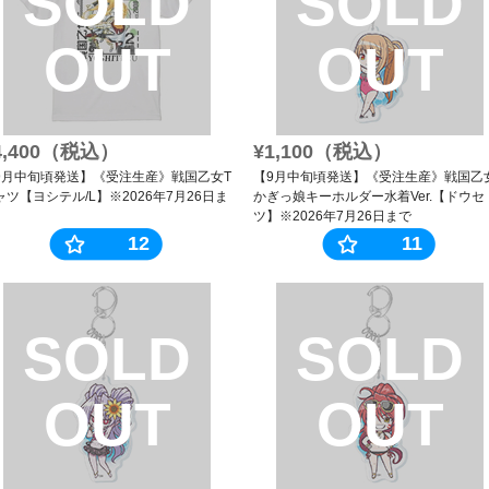
SOLD
SOLD
OUT
OUT
4,400（税込）
¥1,100（税込）
9月中旬頃発送】《受注生産》戦国乙女T
【9月中旬頃発送】《受注生産》戦国乙
ャツ【ヨシテル/L】※2026年7月26日ま
かぎっ娘キーホルダー水着Ver.【ドウセ
ツ】※2026年7月26日まで
12
11
SOLD
SOLD
OUT
OUT