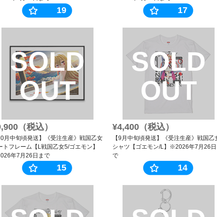
19
17
SOLD
SOLD
OUT
OUT
9,900（税込）
¥4,400（税込）
10月中旬頃発送】《受注生産》戦国乙女
【9月中旬頃発送】《受注生産》戦国乙
ートフレーム【L戦国乙女5/ゴエモン】
シャツ【ゴエモン/L】※2026年7月26
2026年7月26日まで
で
15
14