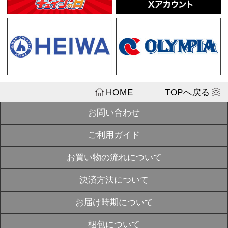
「ゆるカワ!
SOLD
単行本
OUT
¥1,100
戦国乙女 マ
¥1,430
SOLD
OUT