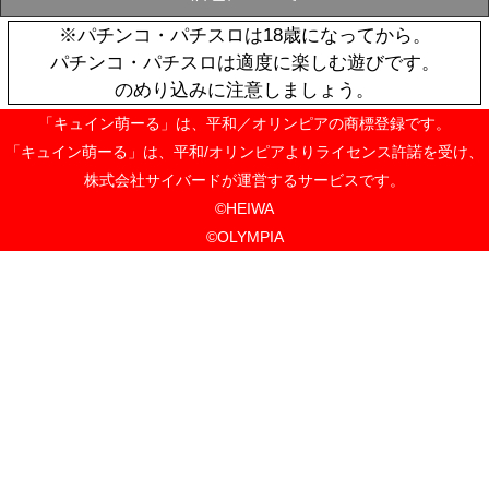
戦国乙女 か
ダーアクリルv
SOLD
【ソウリン】
OUT
¥1,100