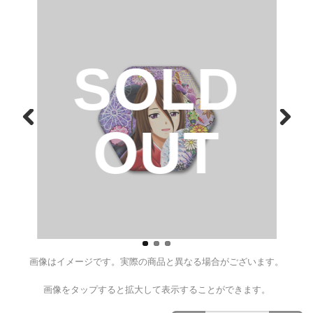
戦国乙女 ホログラム六角缶バ
サ】
¥550
（税込）
D
SOL