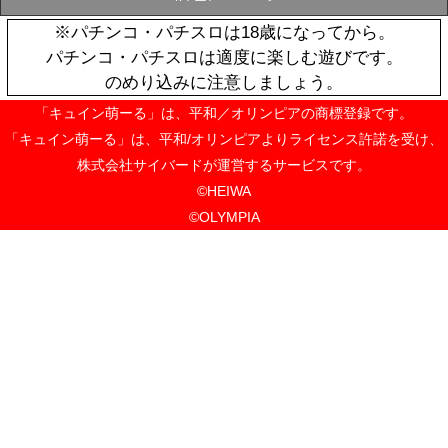
戦国乙女スピ
「ゆるカワ!
SOLD
単行本
OUT
¥1,100