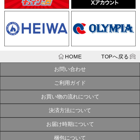
「零式 TYPE
SOLD
¥3,300
OUT
戦国乙女 マ
¥1,430
SOLD
OUT