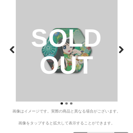
戦国乙女 ホログラム六角缶バ
ト】
¥550
（税込）
D
SOL