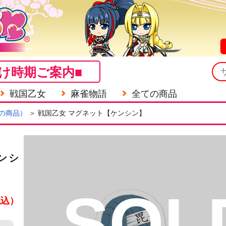
け時期ご案内■
戦国乙女
麻雀物語
全ての商品
の商品）
＞ 戦国乙女 マグネット【ケンシン】
ンシ
SOL
税込）