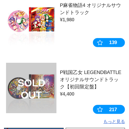
【リキュウ】
◆商品カテゴリー
カテゴリ：
缶バッジ
作品：
戦国乙女
キャラクター：
小早川ヒデアキ
販売時期・イベント：
2022年