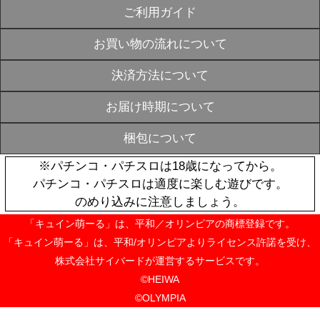
パチンコ戦国
原 オリジナ
SOLD
ラック【通常
OUT
¥3,850
おすすめ