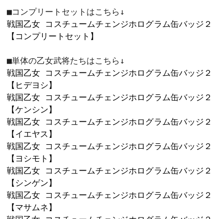
カートに入れ
3
78×53㎜

スタンドパーツ付
「CR戦国乙女5～10th Anniversary
コスプレカット図柄で登場した乙女た