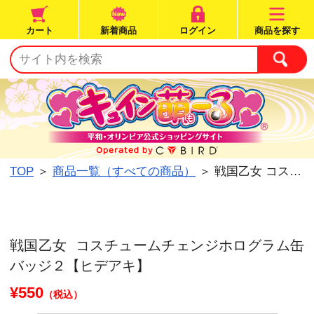
カート
新着商品
ログイン
TOP
＞
商品一覧（すべての商品）
＞ 戦国乙女 コ