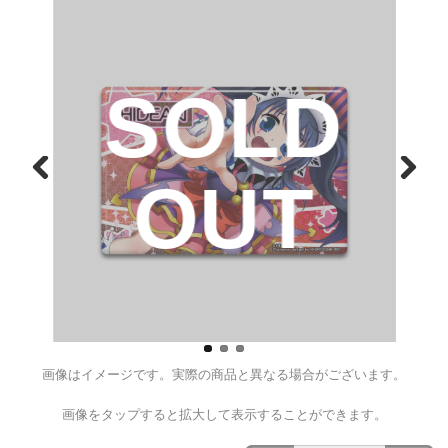
戦国乙女 コスチュームチェン
バッジ２【ヒデアキ】
¥550
（税込）
D
SOL