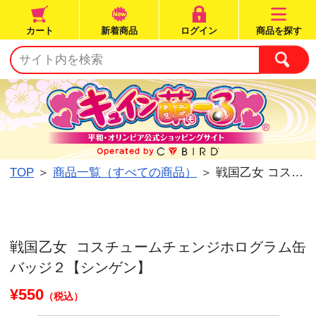
カート
新着商品
ログイン
TOP
＞
商品一覧（すべての商品）
＞ 戦国乙女 コ