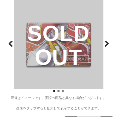
戦国乙女 コスチュームチェン
バッジ２【シンゲン】
¥550
（税込）
D
SOL