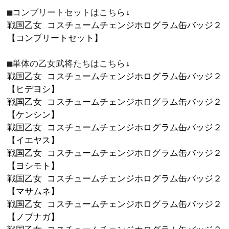
カートに入れ
5
78×53㎜

スタンドパーツ付
「CR戦国乙女5～10th Anniversary
コスプレカット図柄で登場した乙女た