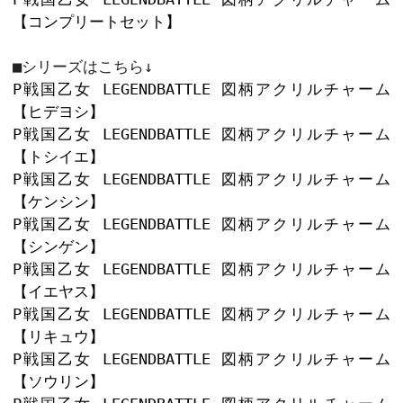
カートに入れ
20
キャラクター部分

60㎜×80㎜以内　厚さ3㎜
「P戦国乙女 LEGENDBATTLE」より

図柄デザインのアクリルチャームが新登