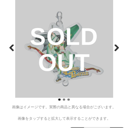
P戦国乙女 LEGENDBATTLE 
ーム【ヨシモト】
¥880
（税込）
D
SOL