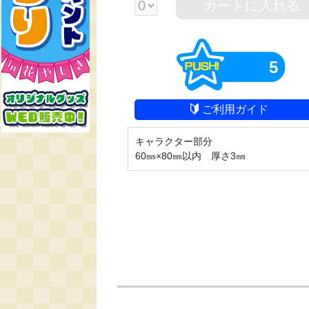
カートに入れる
5
ご利用ガイド
キャラクター部分

60㎜×80㎜以内　厚さ3㎜