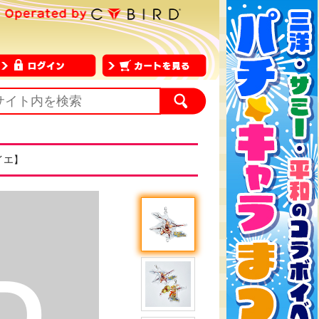
イエ】
D