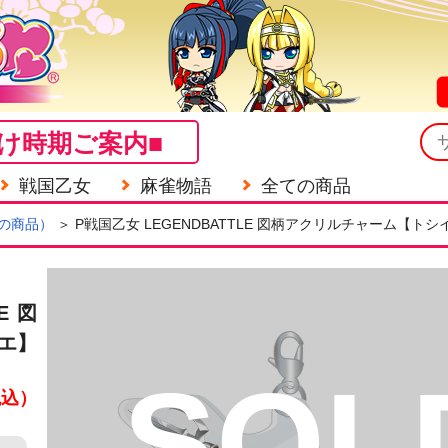
け時期ご案内■
戦国乙女
麻雀物語
全ての商品
の商品）
＞ P戦国乙女 LEGENDBATTLE 図柄アクリルチャーム【トシ
E 図
エ】
SOL
税込）