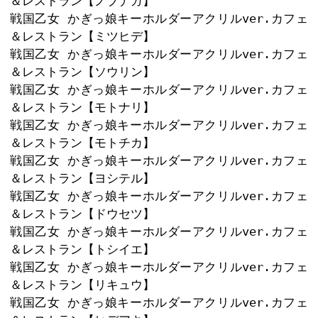
カフェやレストランをテーマに描き下ろ
制服姿の可愛すぎる乙女たちに仕上がっ
戦国乙女 かぎっ娘キーホルダーアクリ
＆レストラン【コンプリートセット】
戦国乙女 かぎっ娘キーホルダーアクリ
＆レストラン【ヒデヨシ】
戦国乙女 かぎっ娘キーホルダーアクリ
＆レストラン【ケンシン】
戦国乙女 かぎっ娘キーホルダーアクリ