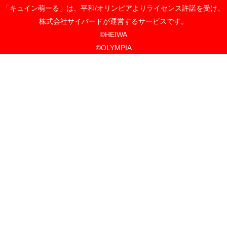
戦国乙女 マ
ゅいんアタッ
SOLD
¥1,430
OUT