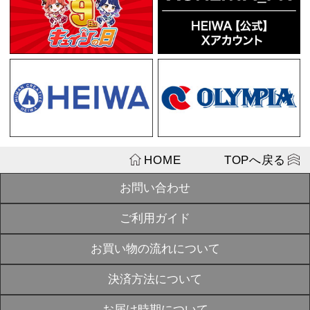
キュイン萌ーる
¥3,850
SOLD
OUT
麻雀物語 か
ダーアクリルV
SOLD