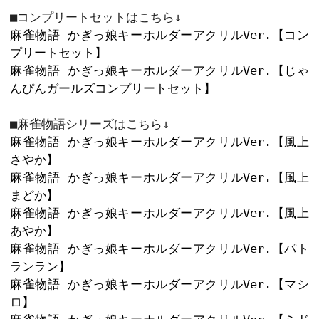
カートに入れ
5
キャラクター部分

80mm×80mm以内
キュイン萌ーる定番の大人気商品『か
ダー』の
