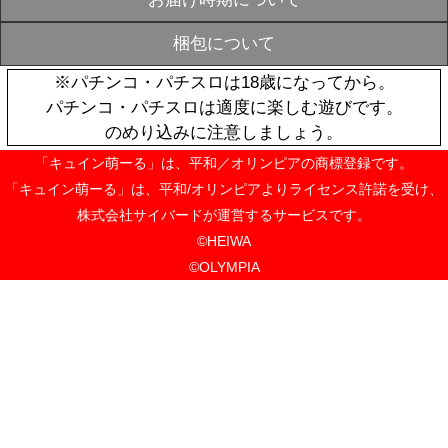
んガールズコ
OUT
ット】
¥3,300
おすすめ
P麻雀物語4
ンドトラック
¥1,980