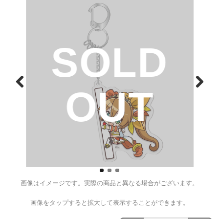
麻雀物語 かぎっ娘キーホルダーア
¥1,100
（税込）
D
SOL