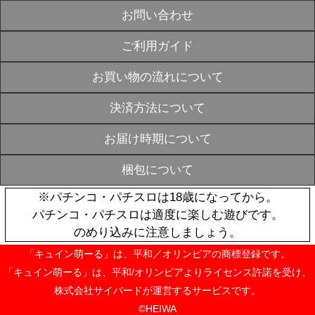
キュイン萌ーる
¥3,850
SOLD
OUT
おすすめ
P麻雀物語4
ンドトラック
¥1,980