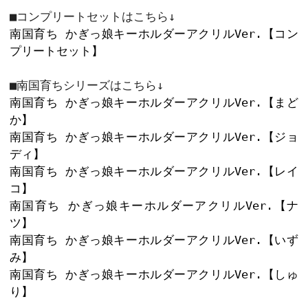
カートに入れ
5
キャラクター部分

80mm×80mm以内
キュイン萌ーる定番の大人気商品『か
ダー』の
