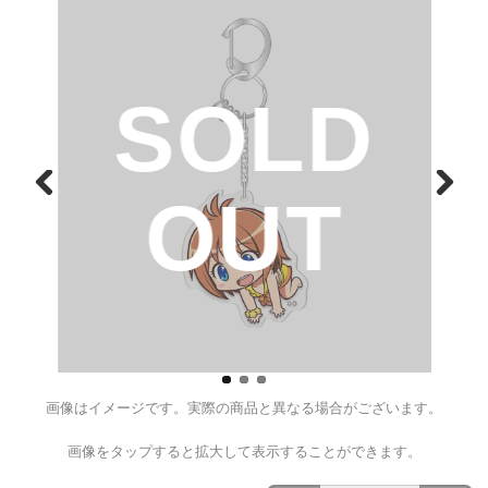
南国育ち かぎっ娘キーホルダーア
¥1,100
（税込）
D
SOL