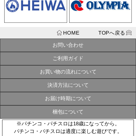
P戦国乙女 LE
オリジナルサ
SOLD
ク【通常盤】
OUT
¥3,300
P戦国乙女 LE
オリジナルサ
SOLD