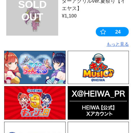
キャラクター：
上杉ケンシン
販売時期・イベント：
2023年
この商品を見た人はこちらの商
おすすめ