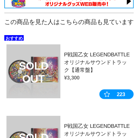
【ミツヒデ】
戦国乙女 かぎっ娘キーホルダーアクリ
【ソウリン】
戦国乙女 かぎっ娘キーホルダーアクリ
【モトナリ】
戦国乙女 かぎっ娘キーホルダーアクリ
【モトチカ】
戦国乙女 かぎっ娘キーホルダーアクリ
【ヨシテル】
戦国乙女 かぎっ娘キーホルダーアクリ
【ドウセツ】
戦国乙女 かぎっ娘キーホルダーアクリ
【トシイエ】