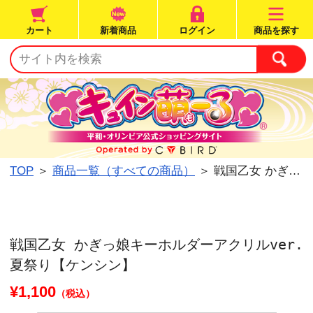
カート
新着商品
ログイン
TOP
＞
商品一覧（すべての商品）
＞ 戦国乙女 か