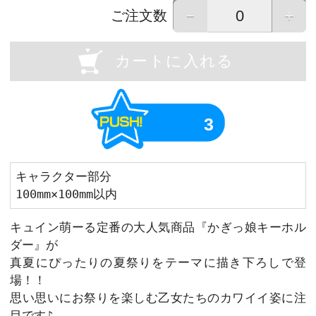
OU
Previous
画像はイメージです。実際の商品と異なる場
画像をタップすると拡大して表示すること
－
ご注文数