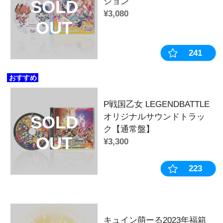
◆商品カテゴリー
カテゴリ：
アクリルスタンド
作品：
乙女フェスティバル
キャラクター：
豊臣ヒデヨシ
風上あやか
岡みいな
日高ナツ
剛崎れいな
涼風まどか
いな
徳川イエヤス
室生オウガイ
夕凪いず
ディ
毛利モトナリ
販売時期・イベント：
2023年