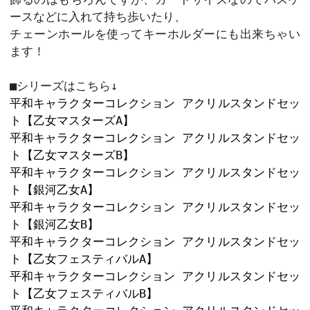
カートに入れ
11
キャラクター部分

85mm×55mm以内

アクリルスタンドセット以外は商
ん。