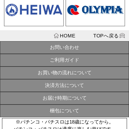
ハルルナヴォ
ション
SOLD
¥3,080
OUT