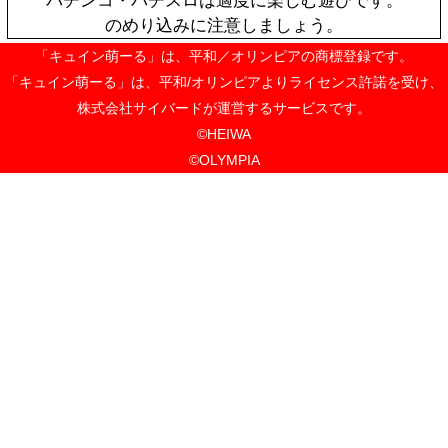
おすすめ
P戦国乙女 LE
オリジナルサ
SOLD
ク【通常盤】
OUT
¥3,300
キュイン萌ーる