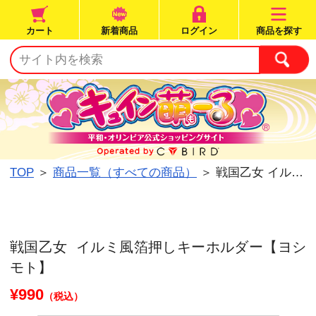
カート
新着商品
ログイン
TOP
＞
商品一覧（すべての商品）
＞ 戦国乙女