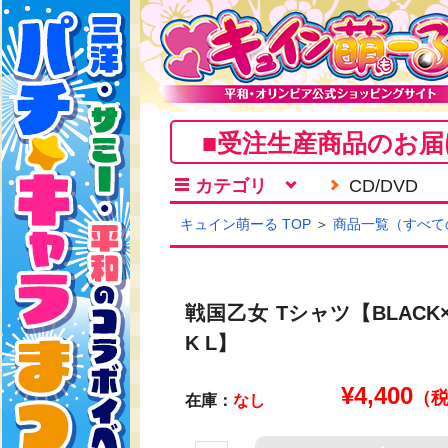
■受注生産商品のお届
カテゴリ
CD/DVD
キュイン萌ーる TOP
＞
商品一覧（すべて
戦国乙女 Tシャツ【BLACK×
K L】
¥
4,400
（
在庫：
なし