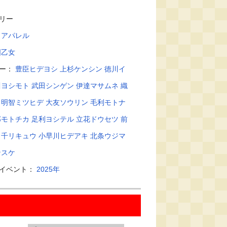
リー
：
アパレル
国乙女
ター：
豊臣ヒデヨシ
上杉ケンシン
徳川イ
川ヨシモト
武田シンゲン
伊達マサムネ
織
明智ミツヒデ
大友ソウリン
毛利モトナ
部モトチカ
足利ヨシテル
立花ドウセツ
前
千リキュウ
小早川ヒデアキ
北条ウジマ
ンスケ
・イベント：
2025年