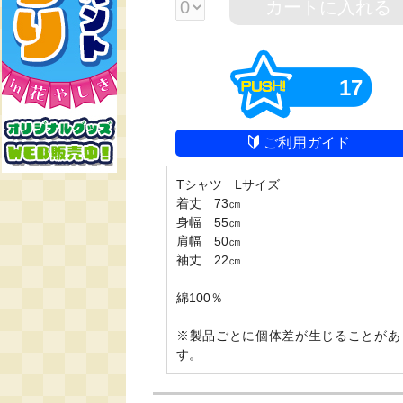
カートに入れる
17
ご利用ガイド
Tシャツ　Lサイズ

着丈　73㎝

身幅　55㎝

肩幅　50㎝

袖丈　22㎝

綿100％

※製品ごとに個体差が生じることがあ
す。