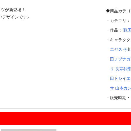
ツが新登場！

◆商品カテゴ
デザインです♪

・カテゴリ
・作品：
戦
・キャラク
エヤス
今
田ノブナガ
リ
長宗我
田トシイエ
サ
山本カ
・販売時期