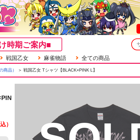
け時期ご案内■
戦国乙女
麻雀物語
全ての商品
の商品）
＞ 戦国乙女 Tシャツ【BLACK×PINK L】
PIN
SOL
税込）