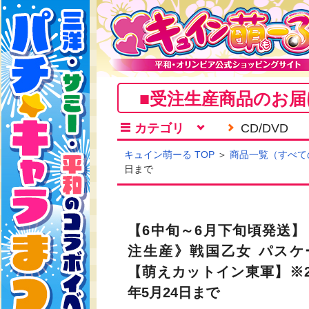
■受注生産商品のお届
カテゴリ
CD/DVD
キュイン萌ーる TOP
＞
商品一覧（すべて
日まで
【6中旬～6月下旬頃発送】
注生産》戦国乙女 パスケ
【萌えカットイン東軍】※20
年5月24日まで