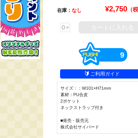
¥
2,750
（
在庫：
なし
カートに入れる
9
ご利用ガイド
サイズ：：W101×H71mm

素材：PU合皮

2ポケット

ネックストラップ付き

■発売・販売元

株式会社サイバード