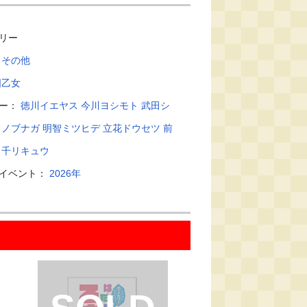
リー
：
その他
国乙女
ター：
徳川イエヤス
今川ヨシモト
武田シ
田ノブナガ
明智ミツヒデ
立花ドウセツ
前
千リキュウ
・イベント：
2026年