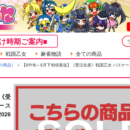
け時期ご案内■
戦国乙女
麻雀物語
全ての商品
の商品）
＞ 【6中旬～6月下旬頃発送】《受注生産》戦国乙女 パスケース
《受
ース
26