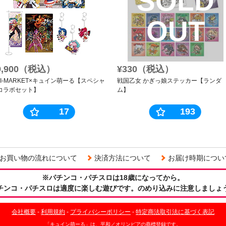
SOLD
OUT
9,900（税込）
¥330（税込）
NI-MARKET×キュイン萌ーる【スペシャ
戦国乙女 かぎっ娘ステッカー【ランダ
コラボセット】
ム】
17
193
お買い物の流れについて
決済方法について
お届け時期につい
※パチンコ・パチスロは18歳になってから。
チンコ・パチスロは適度に楽しむ遊びです。のめり込みに注意しましょ
会社概要
-
利用規約
-
プライバシーポリシー
-
特定商法取引法に基づく表記
「キュイン萌ーる」は、平和／オリンピアの商標登録です。