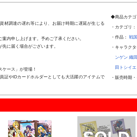
◆商品カテゴ
資材調達の遅れ等により、お届け時期に遅延が生じる
・カテゴリ
・作品：
戦
ご案内申し上げます。予めご了承ください。

先に届く場合がございます。

・キャラク
ンゲン
織
田トシイエ
ケース」が登場！

員証やIDカードホルダーとしても大活躍のアイテムで
・販売時期