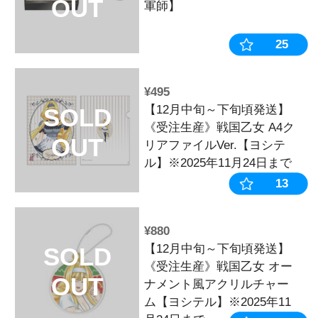
¥2,090
戦国乙女 総
SOLD
【アイボリー
OUT
¥6,050
戦国乙女 か
SOLD