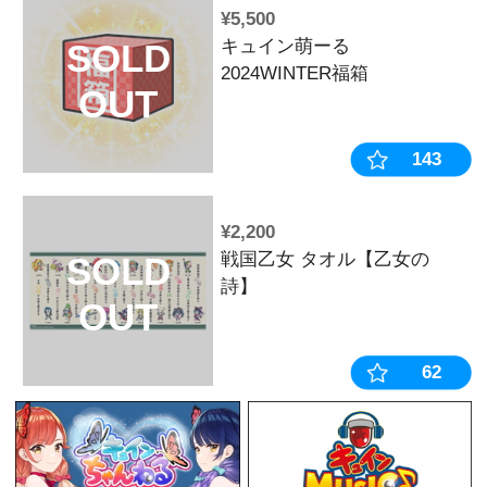
¥3,850
戦国乙女 イ
SOLD
トマルチマッ
OUT
¥1,210
LEDパネルキ
SOLD
戦国乙女4 戦
OUT
軍師カンスケパ