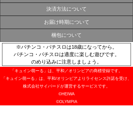
《受注生産》
OUT
ナメント風ア
ム【ミツナリ】※
月24日まで
¥8,800
【12月下旬頃
SOLD
生産》戦国乙
OUT
ーム【萌えカ
軍】※2025年