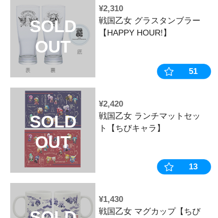
¥495
【12月中旬～
SOLD
《受注生産》戦
OUT
リアファイルV
ル】※2025年
¥880
【12月中旬～
SOLD
《受注生産》
ナメント風ア