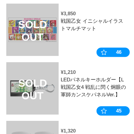
¥2,420
戦国乙女 ラ
SOLD
ト【ちびキャ
OUT
¥1,430
戦国乙女 マ
SOLD