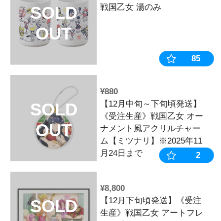
キャラ】
OUT
¥4,180
P戦国乙女7
SOLD
～ オリジナ
OUT
ック【初回限