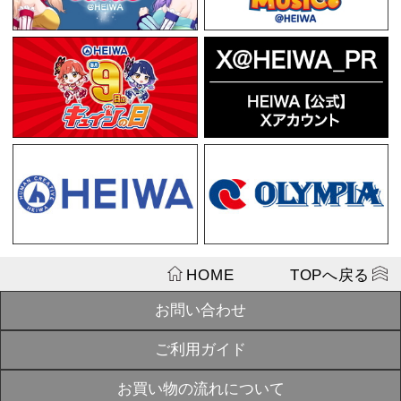
¥1,320
戦国乙女 湯の
SOLD
OUT
¥880
【12月中旬～
SOLD