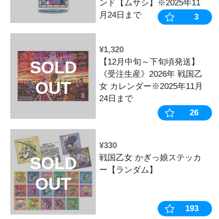
¥3,300
【12月中旬～
SOLD
《受注生産》
OUT
ンドグラス風
ンド【ムサシ】※
月24日まで
¥1,320
【12月中旬～
SOLD
《受注生産》2
女 カレンダー※