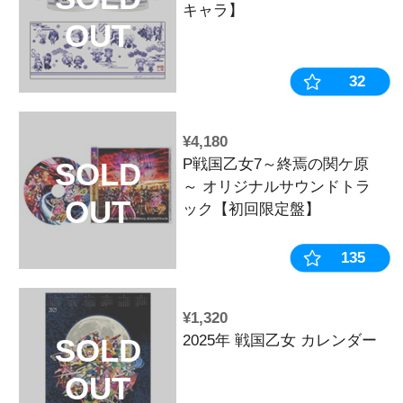
OUT
ム【ヨシテル】※
月24日まで
¥8,800
【12月下旬頃
SOLD
生産》戦国乙
OUT
ーム【萌えカ
軍】※2025年