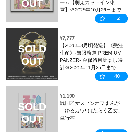
¥1,320
2025年 戦国
SOLD
OUT
¥1,100
キュイン萌ーる
SOLD
【ハルルナVol