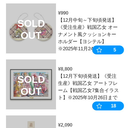
OUT
24日まで
¥330
戦国乙女 か
SOLD
ー【ランダム
OUT