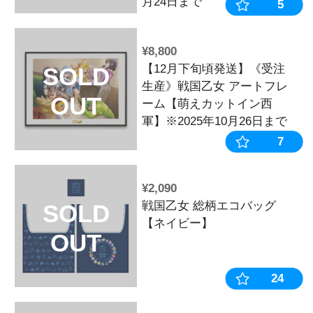
ル
OUT
¥1,210
LEDパネルキ
SOLD
戦国乙女4 戦
OUT
軍師】