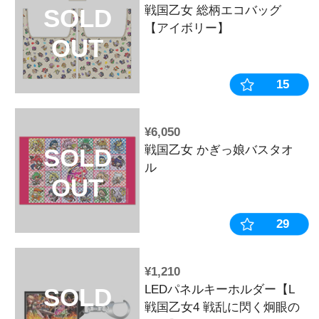
¥990
【12月中旬～
SOLD
《受注生産》
OUT
ナメント風ク
ホルダー【ヨ
※2025年11
¥8,800
【12月下旬頃
SOLD
生産》戦国乙
OUT
ーム【戦国乙
ト】※2025年