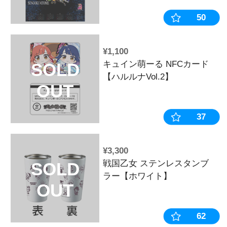
¥2,090
戦国乙女 総
SOLD
【ネイビー】
OUT
¥2,310
戦国乙女 グ
SOLD
【HAPPY HO
OUT