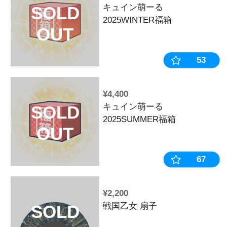
¥7,777
【2026年3
SOLD
生産》-無限軌道
OUT
PANZER- 
計※2025年1
¥6,050
戦国乙女 か
SOLD
ル
OUT