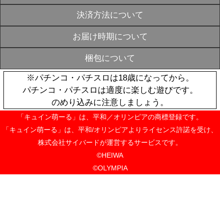
ノトーン】
OUT
¥2,310
戦国乙女 グ
SOLD
【HAPPY HO
OUT