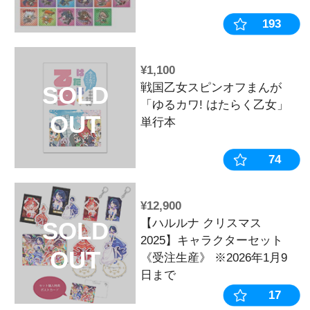
¥330
戦国乙女 か
SOLD
ー【ランダム
OUT
¥1,100
戦国乙女スピ
SOLD
「ゆるカワ! 
単行本