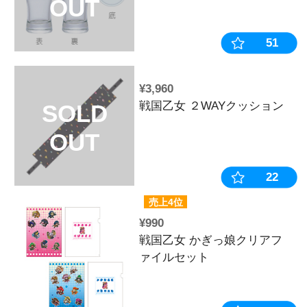
おすすめ
¥4,400
平和コレクシ
ファンセレク
Vol.2【初回
¥550
戦国乙女 乙
SOLD
ッター缶バッ
ム】