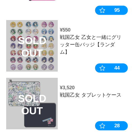
¥8,800
【12月下旬頃
SOLD
生産》戦国乙
OUT
ーム【戦国乙
ト】※2025年
¥5,500
キュイン萌ー
SOLD
2024WINTE
OUT