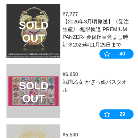
OUT
¥12,900
【ハルルナ 
SOLD
2025】キャ
OUT
《受注生産》 ※
日まで