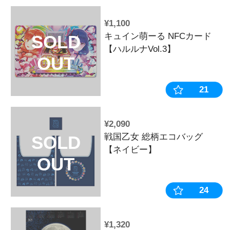
おすすめ
¥4,620
平和コレクシ
ファンセレク
限定盤】
¥1,210
戦国乙女 ク
SOLD