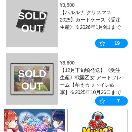
¥1,100
キュイン萌ーる
SOLD
【ハルルナVol
OUT
¥2,090
戦国乙女 総
SOLD
【ネイビー】
OUT