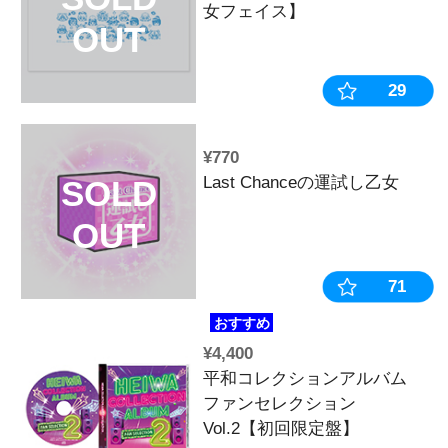
OUT
24日まで
¥2,420
【12月上旬～
SOLD
《受注生産》
OUT
出マッチ箱【
※2025年10