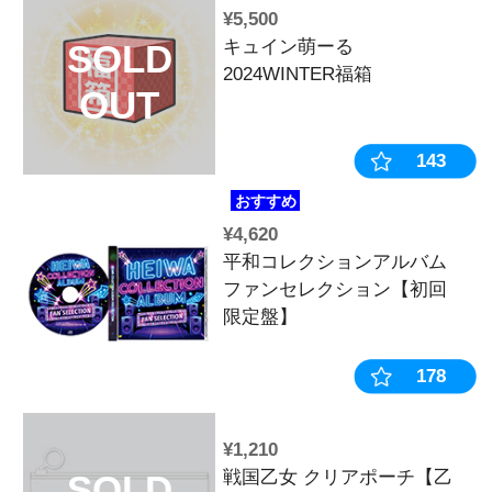
¥4,180
ハルルナヴォ
SOLD
ションVol.2
OUT
き】
¥1,320
【12月中旬～
SOLD
《受注生産》2
女 カレンダー※