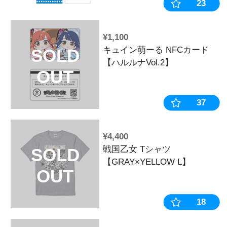
OUT
¥3,520
戦国乙女 タ
SOLD
OUT