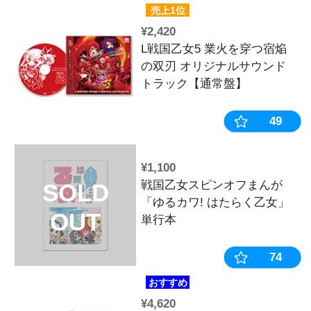
OUT
売上3位
¥2,200
P戦国乙女7
～ オリジナ
ック【通常盤
売上1位