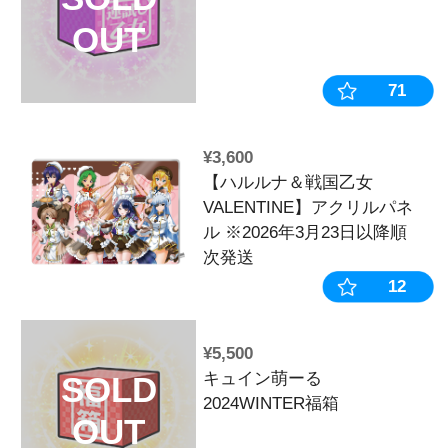
OUT
¥6,600
キュイン萌ーる
SOLD
SUMMER 福
OUT