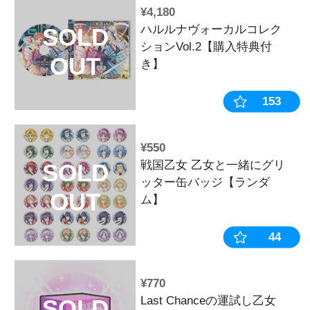
¥330
戦国乙女 か
SOLD
ー【ランダム
OUT
¥6,050
戦国乙女 か
SOLD
ル