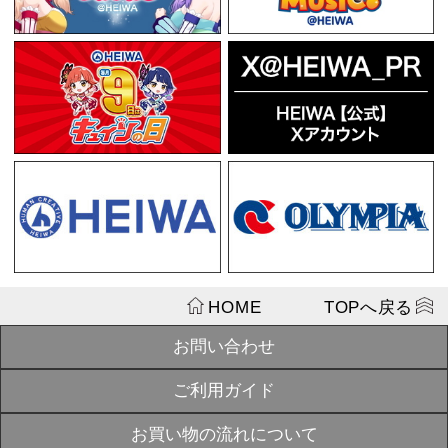
送
¥1,210
戦国乙女 ク
SOLD
女フェイス】
OUT
¥7,777
【2026年3
SOLD