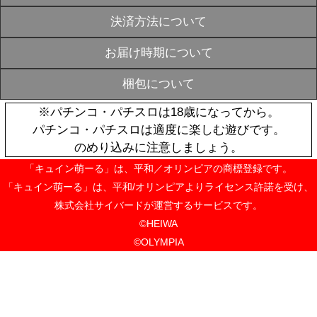
生産》-無限軌道
OUT
PANZER- 
計※2025年1
¥2,420
【12月上旬～
SOLD
《受注生産》
OUT
出マッチ箱【
※2025年10