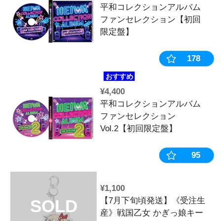
¥2,420
L戦国乙女5 
の双刃 オリ
トラック【通
¥1,100
戦国乙女スピ
SOLD
「ゆるカワ! 
OUT
単行本