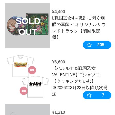
¥550
戦国乙女 乙
SOLD
ッター缶バッ
OUT
ム】
¥770
Last Chan
SOLD