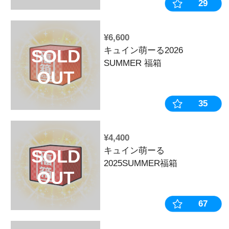
ファンセレク
Vol.2【初回
¥1,100
【7月下旬頃
SOLD
産》戦国乙女
OUT
ホルダー武器持
モン】※2026