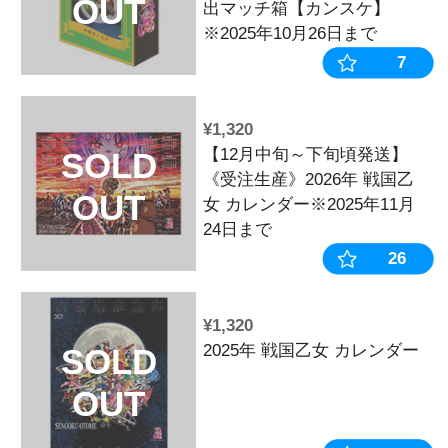
¥5,500
キュイン萌ー
SOLD
2024WINTE
OUT
売上2位
¥6,600
【ハルルナ＆
VALENTIN
くてカワイイ