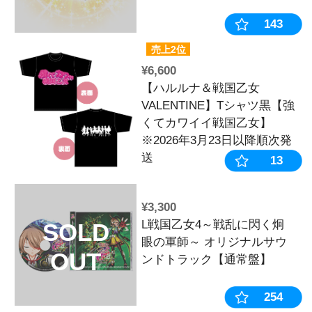
¥4,400
キュイン萌ー
SOLD
2025SUMME
OUT
¥4,180
ハルルナヴォ
SOLD
ションVol.2
OUT
き】