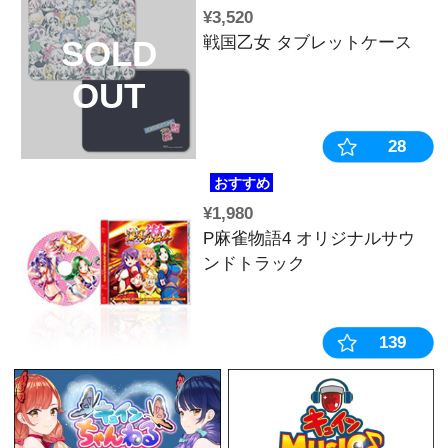
¥4,400
L戦国乙女4～
SOLD
眼の軍師～ 
OUT
ンドトラック
盤】
¥6,600
【ハルルナ＆
VALENTIN
【クッキング
※2026年3月