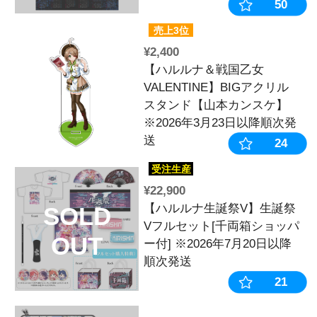
※2026年3月
送
¥3,300
L戦国乙女4～
SOLD
眼の軍師～ 
OUT
ンドトラック