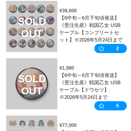
並び順：
売切商品表
2
1
2
3
4
¥39,600
【6中旬～6月
SOLD
《受注生産》戦
OUT
ケーブル【コ
ット】※2026