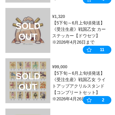
¥121,220
【6中旬～6月
SOLD
《受注生産》
OUT
リルハンガー
トセット】※20
まで
¥6,380
【6中旬～6月
SOLD
《受注生産》
OUT
リルハンガー
※2026年5月