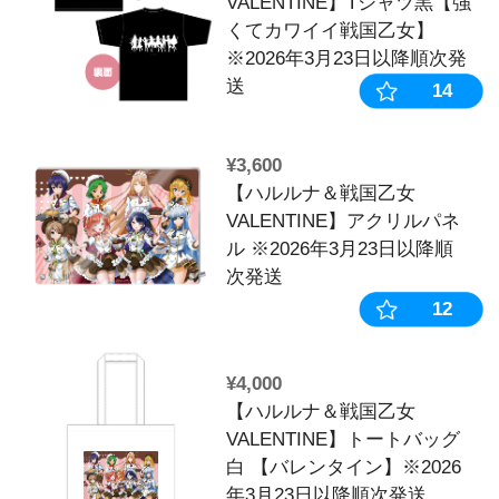
【5下旬～6月
SOLD
《受注生産》
OUT
ステッカー【
※2026年4月
¥99,000
【5下旬～6月
SOLD
《受注生産》
OUT
トアップアク
【コンプリー
※2026年4月