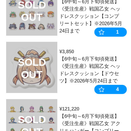
¥1,980
【6中旬～6月
SOLD
《受注生産》戦
OUT
ケーブル【ド
※2026年5月
¥77,000
【6中旬～6月
SOLD
《受注生産》