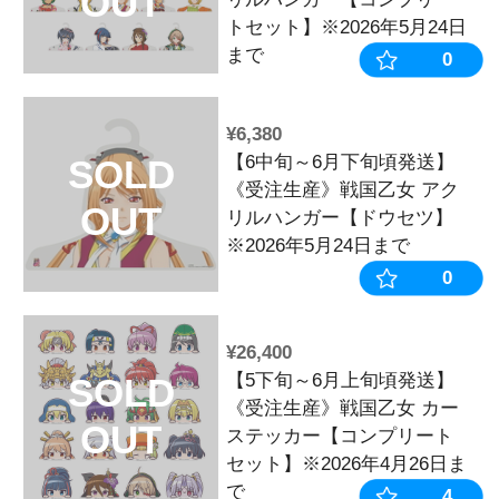
OUT
ドレスクッシ
リートセット】
24日まで
¥3,850
【6中旬～6月
SOLD
《受注生産》
OUT
ドレスクッシ
ツ】※2026年