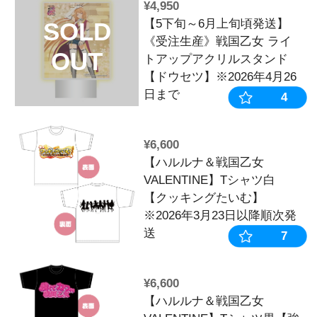
¥26,400
【5下旬～6月
SOLD
《受注生産》
OUT
ステッカー【
セット】※202
で
¥1,320