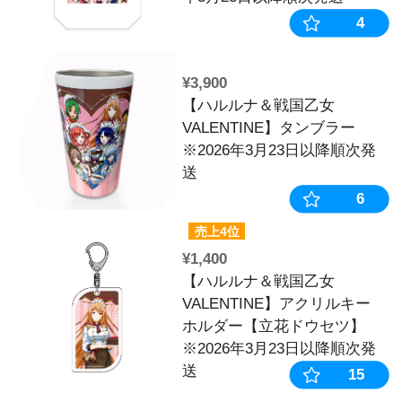
¥4,950
【5下旬～6月
SOLD
《受注生産》
OUT
トアップアク
【ドウセツ】※2
日まで
¥6,600
【ハルルナ＆
VALENTIN