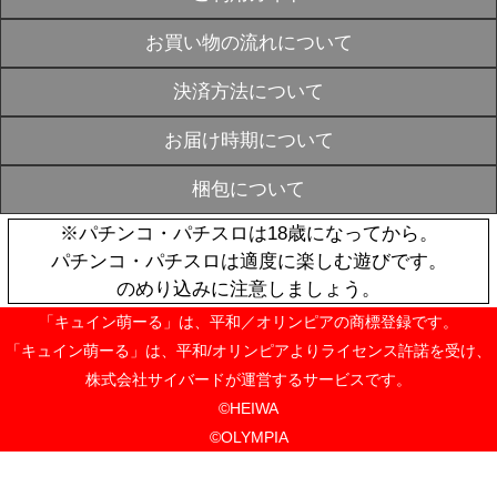
【ハルルナ＆
VALENTIN
ホルダー【立
※2026年3月
送
¥500
【ハルルナ＆
VALENTIN
グ缶バッジ ※2
日以降順次発