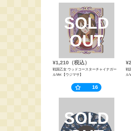
SOLD
OUT
¥1,210（税込）
¥
戦国乙女 ウッドコースターチャイナガー
戦
ルVer.【ウジマサ】
ル
16
SOLD