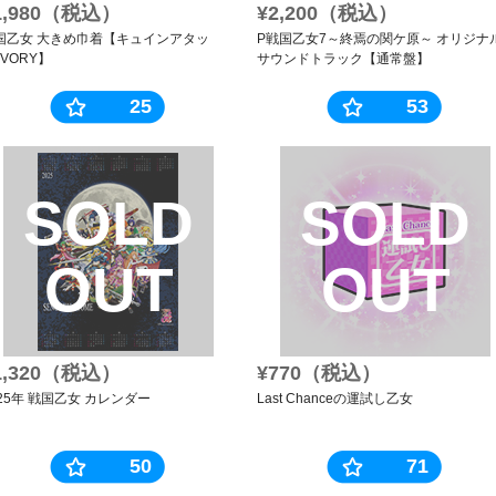
1,980（税込）
¥2,200（税込）
国乙女 大きめ巾着【キュインアタッ
P戦国乙女7～終焉の関ケ原～ オリジナ
IVORY】
サウンドトラック【通常盤】
25
53
SOLD
SOLD
OUT
OUT
1,320（税込）
¥770（税込）
025年 戦国乙女 カレンダー
Last Chanceの運試し乙女
50
71