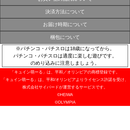
OUT
シン】
¥880
ハルルナ う
SOLD
OUT