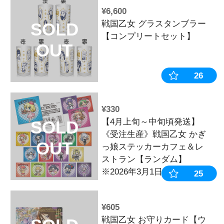
SOLD
ェーン【イエ
OUT
¥880
P戦国乙女 LEG
SOLD
図柄アクリル
OUT
ウセツ】