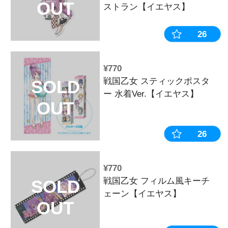
¥880
戦国乙女 A5
SOLD
2枚セット【
OUT
¥1,100
戦国乙女 か
SOLD
ダーアクリルv
OUT
ストラン【イ