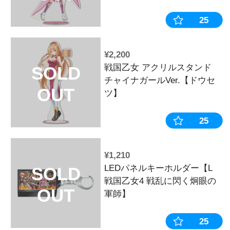
OUT
¥330
【4月上旬～
SOLD
《受注生産》
OUT
っ娘ステッカ
ストラン【ラ
※2026年3月