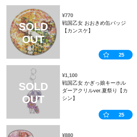
¥605
戦国乙女 お
SOLD
ジマサ】
OUT
¥1,980
戦国乙女 大
SOLD
インアタック/I
OUT