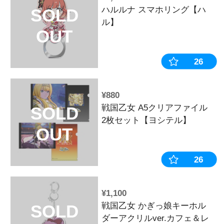
1779
1
7
8
9
10
1
…
¥1,320
ハルルナ ス
SOLD
ル】
OUT