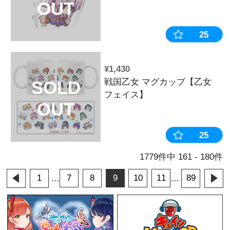
SOLD
チャイナガール
OUT
ツ】
¥1,210
LEDパネルキ
SOLD
戦国乙女4 戦
OUT
軍師】