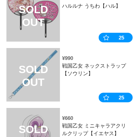
¥2,090
戦国乙女 ア
SOLD
カワVer.【イ
OUT
¥2,200
戦国乙女 ア