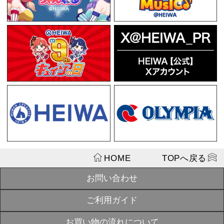
¥770
戦国乙女 お
SOLD
【カンスケ】
OUT
¥1,100
戦国乙女 か
SOLD
ダーアクリルv