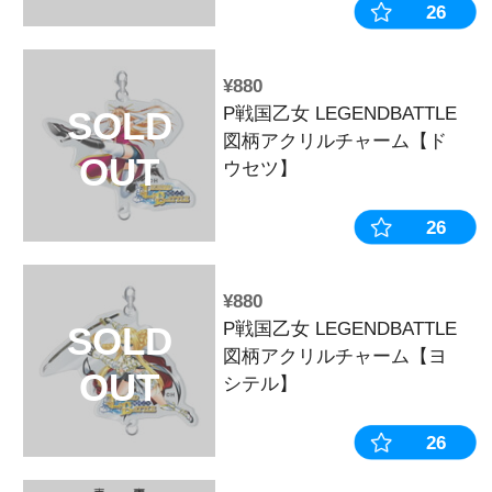
¥770
戦国乙女 ス
SOLD
ー 水着Ver.
OUT
¥770
戦国乙女 フ