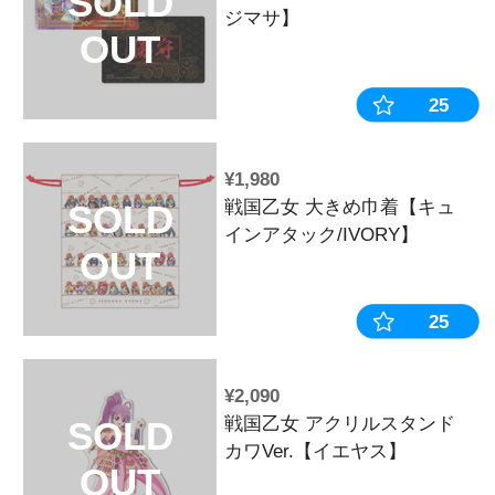
¥880
P戦国乙女 LEG
SOLD
図柄アクリル
OUT
シテル】
¥6,600
戦国乙女 グ
SOLD
【コンプリー