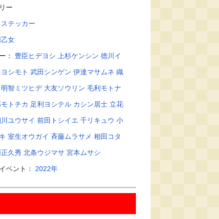
リー
：
ステッカー
国乙女
ター：
豊臣ヒデヨシ
上杉ケンシン
徳川イ
川ヨシモト
武田シンゲン
伊達マサムネ
織
明智ミツヒデ
大友ソウリン
毛利モトナ
部モトチカ
足利ヨシテル
カシン居士
立花
細川ユウサイ
前田トシイエ
千リキュウ
小
キ
室生オウガイ
斉藤ムラサメ
相田コタ
弾正久秀
北条ウジマサ
宮本ムサシ
・イベント：
2022年