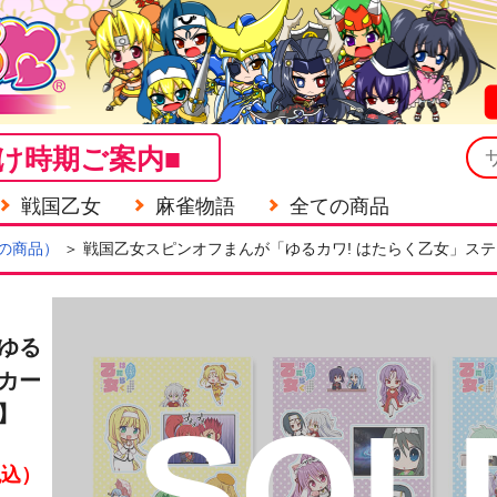
け時期ご案内■
戦国乙女
麻雀物語
全ての商品
の商品）
＞ 戦国乙女スピンオフまんが「ゆるカワ! はたらく乙女」ス
ゆる
カー
】
SOL
税込）