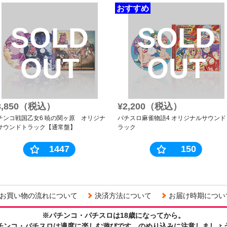
おすすめ
SOLD
SOLD
OUT
OUT
3,850（税込）
¥2,200（税込）
チンコ戦国乙女6 暁の関ヶ原 オリジナ
パチスロ麻雀物語4 オリジナルサウンド
サウンドトラック【通常盤】
ラック
1447
150
お買い物の流れについて
決済方法について
お届け時期につい
※パチンコ・パチスロは18歳になってから。
チンコ・パチスロは適度に楽しむ遊びです。のめり込みに注意しましょ