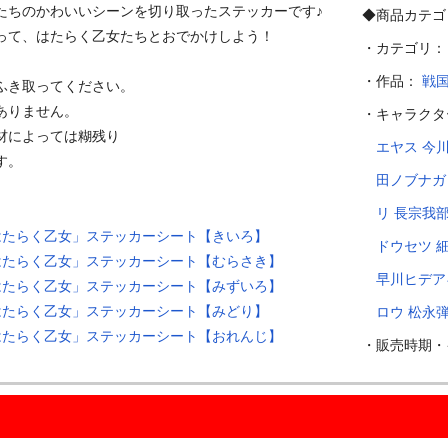
ちのかわいいシーンを切り取ったステッカーです♪

◆商品カテゴ
って、はたらく乙女たちとおでかけしよう！

・カテゴリ
・作品：
戦
き取ってください。

りません。

・キャラク
によっては糊残り

エヤス
今
。

田ノブナガ
リ
長宗我
はたらく乙女」ステッカーシート【きいろ】
ドウセツ
はたらく乙女」ステッカーシート【むらさき】
早川ヒデア
はたらく乙女」ステッカーシート【みずいろ】
はたらく乙女」ステッカーシート【みどり】
ロウ
松永
はたらく乙女」ステッカーシート【おれんじ】
・販売時期