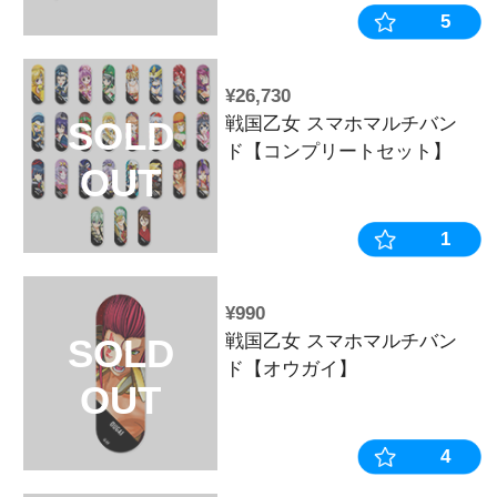
¥13,860
戦国乙女 フ
SOLD
ェーン【コン
OUT
ト】
¥770