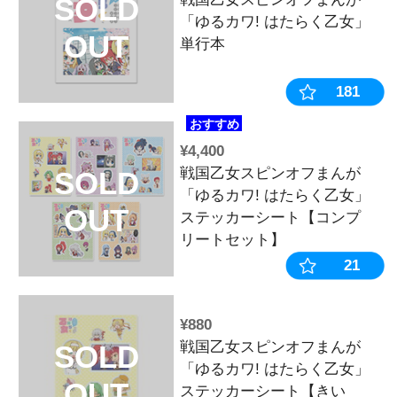
¥990
戦国乙女 ス
SOLD
ド【オウガイ
OUT
¥3,850
パチンコ戦国乙
SOLD
原 オリジナ