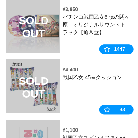
戦国乙女 フ
SOLD
ェーン【オウ
OUT
¥26,730
戦国乙女 ス
SOLD
ド【コンプリ
OUT