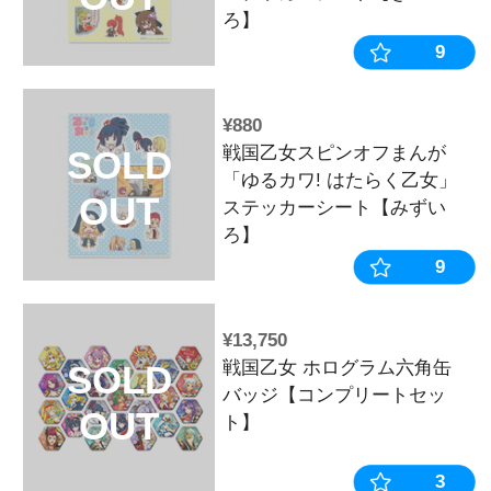
OUT
ラック【通常
¥4,400
戦国乙女 45
SOLD
OUT