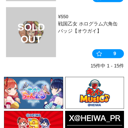
¥1,100
戦国乙女スピ
SOLD
「ゆるカワ! 
OUT
単行本
おすすめ
¥4,400
戦国乙女スピ
SOLD
「ゆるカワ! 
OUT
ステッカーシ