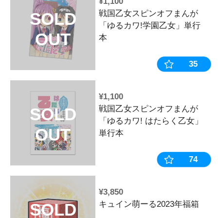
並び順：
売切商品表
¥1,100
戦国乙女スピ
SOLD
「ゆるカワ!
OUT
本