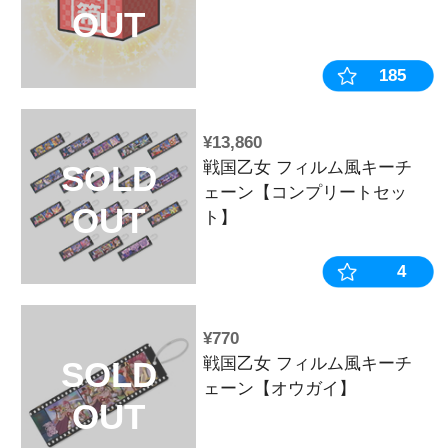
¥1,100
戦国乙女スピ
SOLD
「ゆるカワ! 
OUT
単行本
¥3,850
キュイン萌ーる
SOLD
OUT