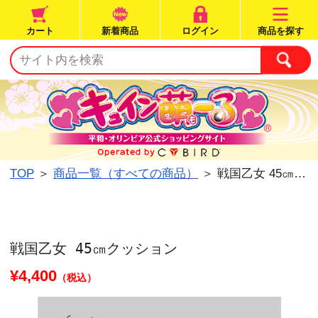
カート
新着商品
ログイン
TOP
＞
商品一覧（すべての商品）
＞ 戦