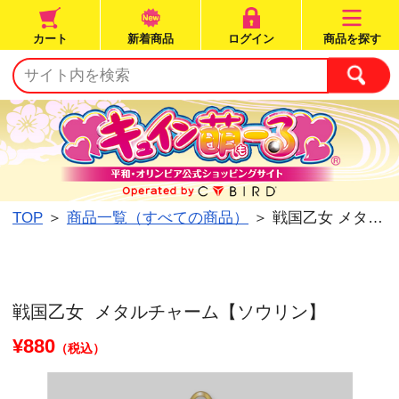
カート
新着商品
ログイン
TOP
＞
商品一覧（すべての商品）
＞ 戦国乙